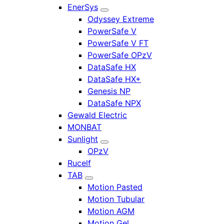
EnerSys
Odyssey Extreme
PowerSafe V
PowerSafe V FT
PowerSafe OPzV
DataSafe HX
DataSafe HX+
Genesis NP
DataSafe NPX
Gewald Electric
MONBAT
Sunlight
OPzV
Rucelf
TAB
Motion Pasted
Motion Tubular
Motion AGM
Motion Gel