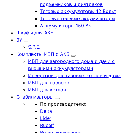
подъемников и ричтраков
Тяговые аккумуляторы 12 Вольт
Тяговые гелевые аккумуляторы
Аккумуляторы 150 Ач
Шкафы для АКБ
ЗУ
S.P.E.
Комплекты ИБП с АКБ
ИБП для загородного дома и дачи с
внешними аккумуляторами
Инверторы для газовых котлов и дома
ИБП для насосов
ИБП для котлов
Стабилизаторы
По производителю:
Delta
Lider
Rucelf
Вольт Engineering