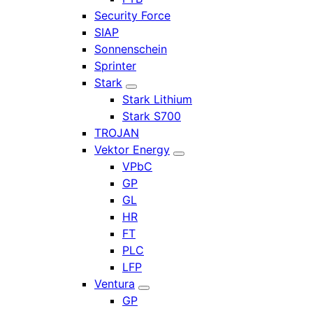
Security Force
SIAP
Sonnenschein
Sprinter
Stark
Stark Lithium
Stark S700
TROJAN
Vektor Energy
VPbC
GP
GL
HR
FT
PLC
LFP
Ventura
GP