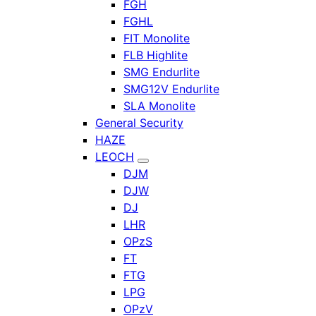
FGH
FGHL
FIT Monolite
FLB Highlite
SMG Endurlite
SMG12V Endurlite
SLA Monolite
General Security
HAZE
LEOCH
DJM
DJW
DJ
LHR
OPzS
FT
FTG
LPG
OPzV