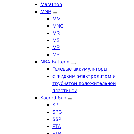
Marathon
MNB
MM
MNG
MR
MS
MP
MPL
NBA Batterie
Гелевые аккумуляторы
с жидким электролитом и
трубчатой положительной
пластиной
Sacred Sun
SP
SPG
SSP
FTA
FTB