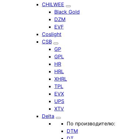
CHILWEE
Black Gold
DZM
EVF
Coslight
CSB
GP
GPL
HR
HRL
XHRL
TPL
EVX
UPS
XTV
Delta
По производителю:
DTM
DT