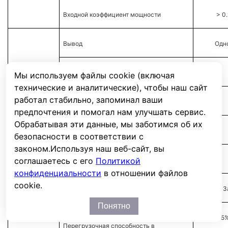
Входной коэффициент мощности
> 0
Вывод
Одн
Максимальная выходная мощность
Мы используем файлы cookie (включая
технические и аналитические), чтобы наш сайт
работал стабильно, запоминал ваши
Выходное напряжение, В
предпочтения и помогал нам улучшать сервис.
Обрабатывая эти данные, мы заботимся об их
Частота (батарейный режим)
безопасности в соответствии с
законом.
Используя наш веб-сайт, вы
соглашаетесь с его
Политикой
Выходной коэффициент мошности
конфиденциальности
в отношении файлов
cookie.
Время резервирования
З
Понятно
от 105
Перегрузочная способность в