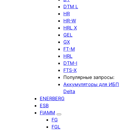
DTM L
HR
HR-W
HRL X
GEL
GX
FT-M
HRL
DTM-I
FTS-X
Популярные запросы:
Аккумуляторы для ИБП
Delta
ENERBERG
ESB
FIAMM
FG
FGL