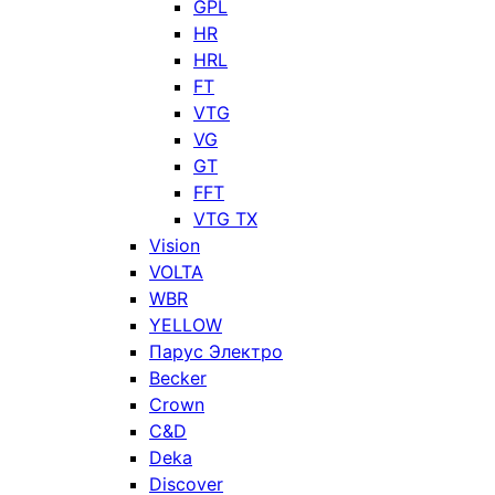
GPL
HR
HRL
FT
VTG
VG
GT
FFT
VTG TX
Vision
VOLTA
WBR
YELLOW
Парус Электро
Becker
Crown
C&D
Deka
Discover