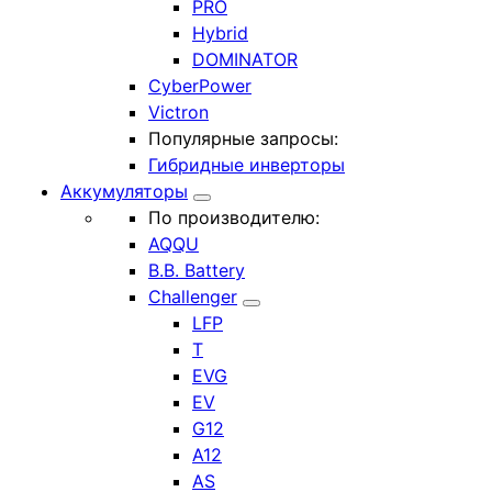
PRO
Hybrid
DOMINATOR
CyberPower
Victron
Популярные запросы:
Гибридные инверторы
Аккумуляторы
По производителю:
AQQU
B.B. Battery
Challenger
LFP
T
EVG
EV
G12
A12
AS