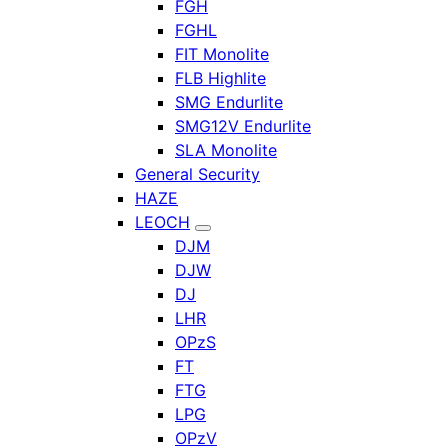
FGH
FGHL
FIT Monolite
FLB Highlite
SMG Endurlite
SMG12V Endurlite
SLA Monolite
General Security
HAZE
LEOCH
DJM
DJW
DJ
LHR
OPzS
FT
FTG
LPG
OPzV