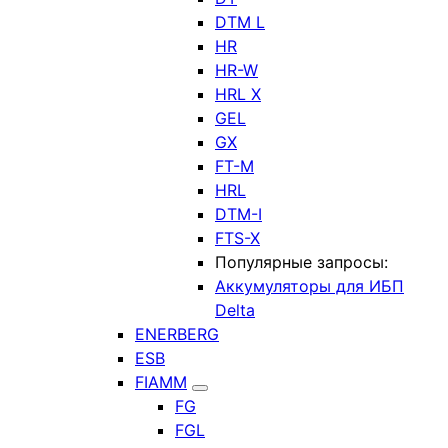
DTM L
HR
HR-W
HRL X
GEL
GX
FT-M
HRL
DTM-I
FTS-X
Популярные запросы:
Аккумуляторы для ИБП
Delta
ENERBERG
ESB
FIAMM
FG
FGL