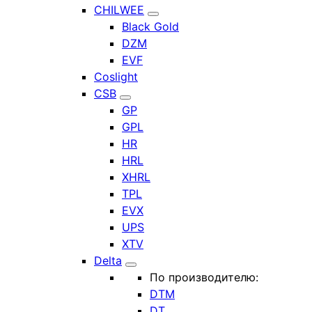
CHILWEE
Black Gold
DZM
EVF
Coslight
CSB
GP
GPL
HR
HRL
XHRL
TPL
EVX
UPS
XTV
Delta
По производителю:
DTM
DT