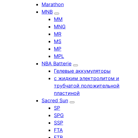
Marathon
MNB
MM
MNG
MR
MS
MP
MPL
NBA Batterie
Гелевые аккумуляторы
с жидким электролитом и
трубчатой положительной
пластиной
Sacred Sun
SP
SPG
SSP
FTA
FTB