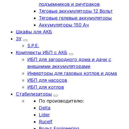
подъемников и ричтраков
Тяговые аккумуляторы 12 Вольт
Тяговые гелевые аккумуляторы
Аккумуляторы 150 Ач
Шкафы для АКБ
ЗУ
S.P.E.
Комплекты ИБП с АКБ
ИБП для загородного дома и дачи с
внешними аккумуляторами
Инверторы для газовых котлов и дома
ИБП для насосов
ИБП для котлов
Стабилизаторы
По производителю:
Delta
Lider
Rucelf
Вольт Engineering