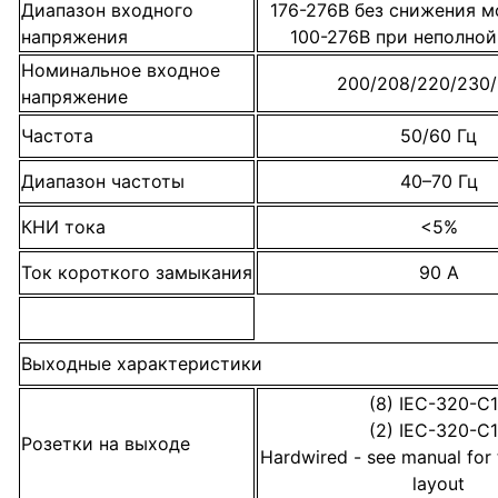
Диапазон входного
176-276В без снижения 
напряжения
100-276В при неполной
Номинальное входное
200/208/220/230
напряжение
Частота
50/60 Гц
Диапазон частоты
40–70 Гц
КНИ тока
<5%
Ток короткого замыкания
90 A
Выходные характеристики
(8) IEC-320-C
(2) IEC-320-C
Розетки на выходе
Hardwired - see manual for 
layout