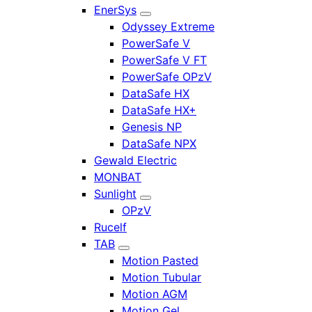
EnerSys
Odyssey Extreme
PowerSafe V
PowerSafe V FT
PowerSafe OPzV
DataSafe HX
DataSafe HX+
Genesis NP
DataSafe NPX
Gewald Electric
MONBAT
Sunlight
OPzV
Rucelf
TAB
Motion Pasted
Motion Tubular
Motion AGM
Motion Gel