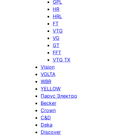
GPL
HR
HRL
FT
VTG
VG
GT
FFT
VTG TX
Vision
VOLTA
WBR
YELLOW
Парус Электро
Becker
Crown
C&D
Deka
Discover