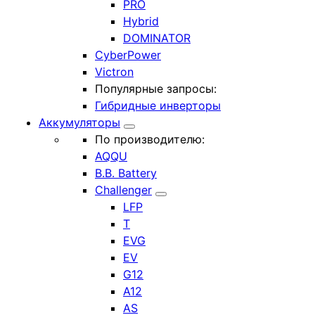
PRO
Hybrid
DOMINATOR
CyberPower
Victron
Популярные запросы:
Гибридные инверторы
Аккумуляторы
По производителю:
AQQU
B.B. Battery
Challenger
LFP
T
EVG
EV
G12
A12
AS