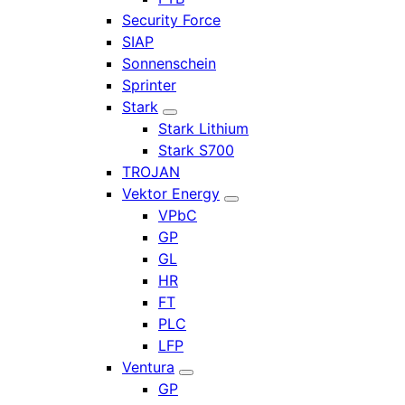
Security Force
SIAP
Sonnenschein
Sprinter
Stark
Stark Lithium
Stark S700
TROJAN
Vektor Energy
VPbC
GP
GL
HR
FT
PLC
LFP
Ventura
GP