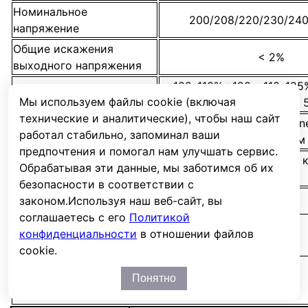
Номинальное
200/208/220/230/240
напряжение
Общие искажения
< 2%
выходного напряжения
102–110% : 120с, 110–125
Допустимая перегрузка
Мы используем файлы cookie (включая
150%: 10с, >150%:
технические и аналитические), чтобы наш сайт
КПД (в нормальном
до 94% в режиме on-lin
работал стабильно, запоминал ваши
режиме работы)
высокоэффективном
предпочтения и помогал нам улучшать сервис.
Номинальная выходная
50/60 Гц, автовыбор, 
Обрабатывая эти данные, мы заботимся об их
частота
частоты
безопасности в соответствии с
законом.
Используя наш веб-сайт, вы
Крест-фактор
3:1
соглашаетесь с его
Политикой
конфиденциальности
в отношении файлов
cookie.
Понятно
Характеристики батарей