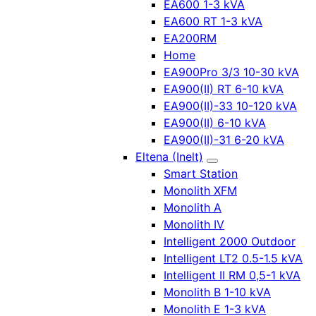
EA600 1-3 kVA
EA600 RT 1-3 kVA
EA200RM
Home
EA900Pro 3/3 10-30 kVA
EA900(II) RT 6-10 kVA
EA900(II)-33 10-120 kVA
EA900(II) 6-10 kVA
EA900(II)-31 6-20 kVA
Eltena (Inelt)
Smart Station
Monolith XFM
Monolith A
Monolith IV
Intelligent 2000 Outdoor
Intelligent LT2 0.5-1.5 kVA
Intelligent II RM 0,5-1 kVA
Monolith B 1-10 kVA
Monolith E 1-3 kVA