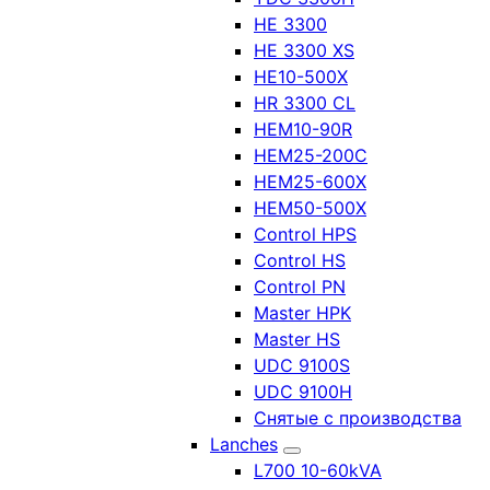
HE 3300
HE 3300 XS
HE10-500X
HR 3300 CL
HEM10-90R
HEM25-200C
HEM25-600X
HEM50-500X
Control HPS
Control HS
Control PN
Master HPK
Master HS
UDC 9100S
UDC 9100H
Снятые с производства
Lanches
L700 10-60kVA