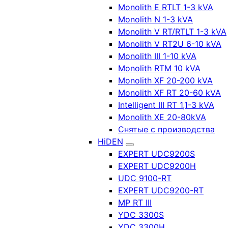
Monolith E RTLT 1-3 kVA
Monolith N 1-3 kVA
Monolith V RT/RTLT 1-3 kVA
Monolith V RT2U 6-10 kVA
Monolith III 1-10 kVA
Monolith RTM 10 kVA
Monolith XF 20-200 kVA
Monolith XF RT 20-60 kVA
Intelligent III RT 1,1-3 kVA
Monolith XE 20-80kVA
Снятые с производства
HiDEN
EXPERT UDC9200S
EXPERT UDC9200H
UDC 9100-RT
EXPERT UDC9200-RT
MP RT III
YDC 3300S
YDC 3300H