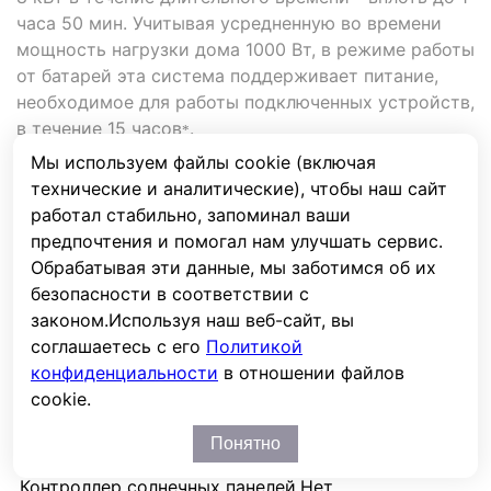
часа 50 мин. Учитывая усредненную во времени
мощность нагрузки дома 1000 Вт, в режиме работы
от батарей эта система поддерживает питание,
необходимое для работы подключенных устройств,
в течение 15 часов
.
*
Мы используем файлы cookie (включая
технические и аналитические), чтобы наш сайт
Характеристики
работал стабильно, запоминал ваши
предпочтения и помогал нам улучшать сервис.
Мощность, кВА
10
Обрабатывая эти данные, мы заботимся об их
Мощность, кВт
9
безопасности в соответствии с
Кол-во фаз, вх. : вых.
1:1
законом.
Используя наш веб-сайт, вы
Технология
Онлайн
соглашаетесь с его
Политикой
Аккумуляторы
Внешние
конфиденциальности
в отношении файлов
Емкость, Ач.
1600
cookie.
Срок службы, лет
10
Понятно
Ток зарядного устройства, А
6.0
Контроллер солнечных панелей
Нет