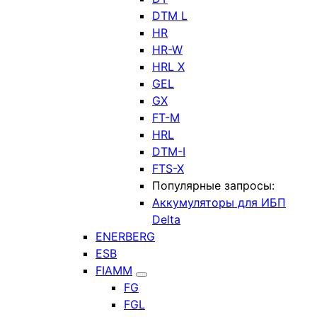
DTM L
HR
HR-W
HRL X
GEL
GX
FT-M
HRL
DTM-I
FTS-X
Популярные запросы:
Аккумуляторы для ИБП
Delta
ENERBERG
ESB
FIAMM
FG
FGL