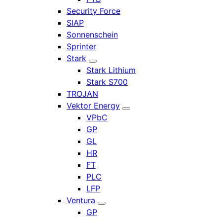
Security Force
SIAP
Sonnenschein
Sprinter
Stark
Stark Lithium
Stark S700
TROJAN
Vektor Energy
VPbC
GP
GL
HR
FT
PLC
LFP
Ventura
GP