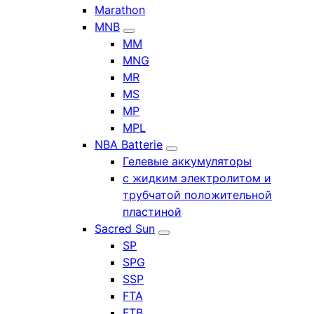
Marathon
MNB
MM
MNG
MR
MS
MP
MPL
NBA Batterie
Гелевые аккумуляторы
с жидким электролитом и
трубчатой положительной
пластиной
Sacred Sun
SP
SPG
SSP
FTA
FTB