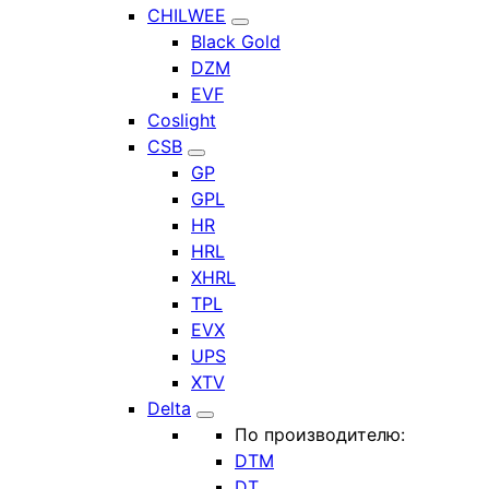
CHILWEE
Black Gold
DZM
EVF
Coslight
CSB
GP
GPL
HR
HRL
XHRL
TPL
EVX
UPS
XTV
Delta
По производителю:
DTM
DT