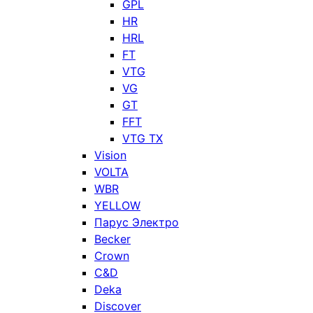
GPL
HR
HRL
FT
VTG
VG
GT
FFT
VTG TX
Vision
VOLTA
WBR
YELLOW
Парус Электро
Becker
Crown
C&D
Deka
Discover