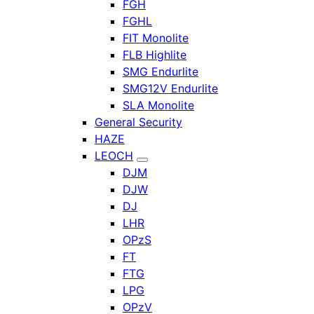
FGH
FGHL
FIT Monolite
FLB Highlite
SMG Endurlite
SMG12V Endurlite
SLA Monolite
General Security
HAZE
LEOCH
DJM
DJW
DJ
LHR
OPzS
FT
FTG
LPG
OPzV