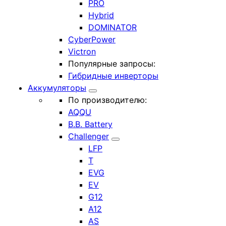
PRO
Hybrid
DOMINATOR
CyberPower
Victron
Популярные запросы:
Гибридные инверторы
Аккумуляторы
По производителю:
AQQU
B.B. Battery
Challenger
LFP
T
EVG
EV
G12
A12
AS