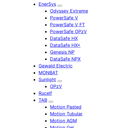
EnerSys
Odyssey Extreme
PowerSafe V
PowerSafe V FT
PowerSafe OPzV
DataSafe HX
DataSafe HX+
Genesis NP
DataSafe NPX
Gewald Electric
MONBAT
Sunlight
OPzV
Rucelf
TAB
Motion Pasted
Motion Tubular
Motion AGM
Motion Gel