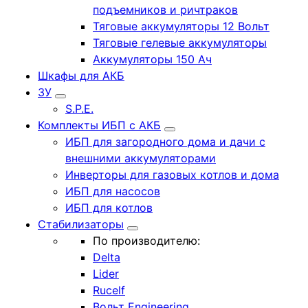
подъемников и ричтраков
Тяговые аккумуляторы 12 Вольт
Тяговые гелевые аккумуляторы
Аккумуляторы 150 Ач
Шкафы для АКБ
ЗУ
S.P.E.
Комплекты ИБП с АКБ
ИБП для загородного дома и дачи с
внешними аккумуляторами
Инверторы для газовых котлов и дома
ИБП для насосов
ИБП для котлов
Стабилизаторы
По производителю:
Delta
Lider
Rucelf
Вольт Engineering