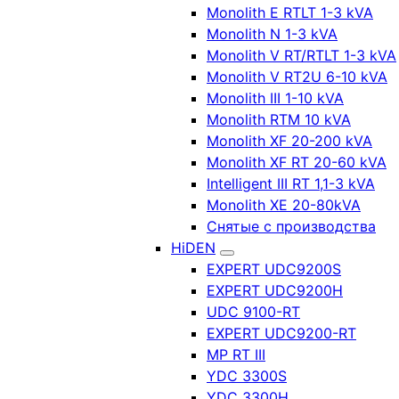
Monolith E RTLT 1-3 kVA
Monolith N 1-3 kVA
Monolith V RT/RTLT 1-3 kVA
Monolith V RT2U 6-10 kVA
Monolith III 1-10 kVA
Monolith RTM 10 kVA
Monolith XF 20-200 kVA
Monolith XF RT 20-60 kVA
Intelligent III RT 1,1-3 kVA
Monolith XE 20-80kVA
Снятые с производства
HiDEN
EXPERT UDC9200S
EXPERT UDC9200H
UDC 9100-RT
EXPERT UDC9200-RT
MP RT III
YDC 3300S
YDC 3300H