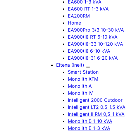
EA600 1-3 kVA
EA600 RT 1-3 kVA
EA200RM
Home
EA900Pro 3/3 10-30 kVA
EA900(II) RT 6-10 kVA
EA900(II)-33 10-120 kVA
EA900(II) 6-10 kVA
EA900(II)-31 6-20 kVA
Eltena (Inelt)
Smart Station
Monolith XFM
Monolith A
Monolith IV
Intelligent 2000 Outdoor
Intelligent LT2 0.5-1.5 kVA
Intelligent II RM 0,5-1 kVA
Monolith B 1-10 kVA
Monolith E 1-3 kVA