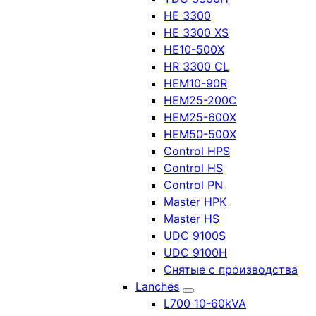
HE 3300
HE 3300 XS
HE10-500X
HR 3300 CL
HEM10-90R
HEM25-200C
HEM25-600X
HEM50-500X
Control HPS
Control HS
Control PN
Master HPK
Master HS
UDC 9100S
UDC 9100H
Снятые с производства
Lanches
L700 10-60kVA