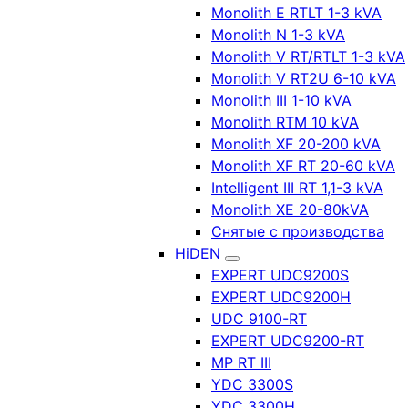
Monolith E RTLT 1-3 kVA
Monolith N 1-3 kVA
Monolith V RT/RTLT 1-3 kVA
Monolith V RT2U 6-10 kVA
Monolith III 1-10 kVA
Monolith RTM 10 kVA
Monolith XF 20-200 kVA
Monolith XF RT 20-60 kVA
Intelligent III RT 1,1-3 kVA
Monolith XE 20-80kVA
Снятые с производства
HiDEN
EXPERT UDC9200S
EXPERT UDC9200H
UDC 9100-RT
EXPERT UDC9200-RT
MP RT III
YDC 3300S
YDC 3300H