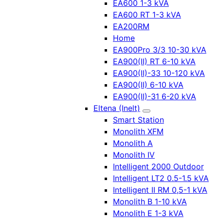
EA600 1-3 kVA
EA600 RT 1-3 kVA
EA200RM
Home
EA900Pro 3/3 10-30 kVA
EA900(II) RT 6-10 kVA
EA900(II)-33 10-120 kVA
EA900(II) 6-10 kVA
EA900(II)-31 6-20 kVA
Eltena (Inelt)
Smart Station
Monolith XFM
Monolith A
Monolith IV
Intelligent 2000 Outdoor
Intelligent LT2 0.5-1.5 kVA
Intelligent II RM 0,5-1 kVA
Monolith B 1-10 kVA
Monolith E 1-3 kVA