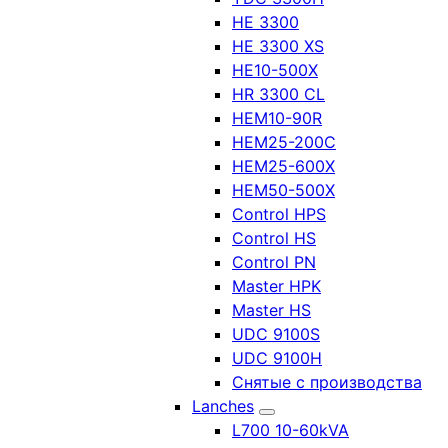
HE 3300
HE 3300 XS
HE10-500X
HR 3300 CL
HEM10-90R
HEM25-200C
HEM25-600X
HEM50-500X
Control HPS
Control HS
Control PN
Master HPK
Master HS
UDC 9100S
UDC 9100H
Снятые с производства
Lanches
L700 10-60kVA