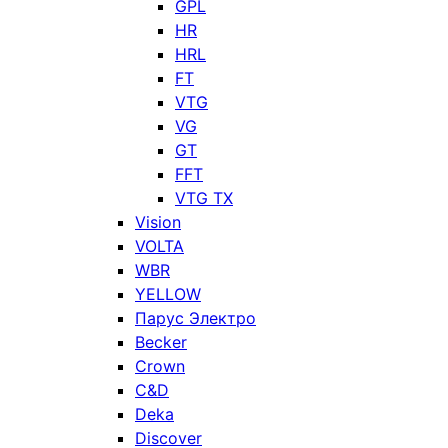
GPL
HR
HRL
FT
VTG
VG
GT
FFT
VTG TX
Vision
VOLTA
WBR
YELLOW
Парус Электро
Becker
Crown
C&D
Deka
Discover