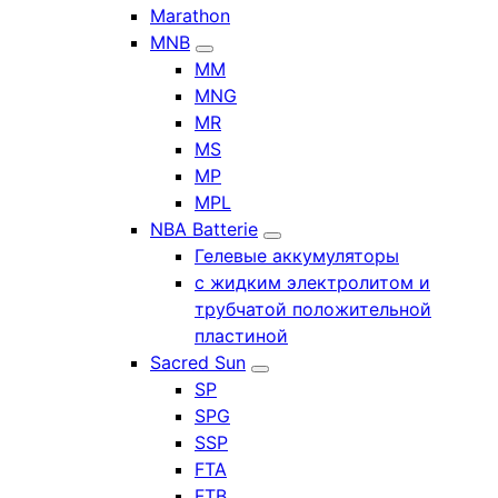
Marathon
MNB
MM
MNG
MR
MS
MP
MPL
NBA Batterie
Гелевые аккумуляторы
с жидким электролитом и
трубчатой положительной
пластиной
Sacred Sun
SP
SPG
SSP
FTA
FTB