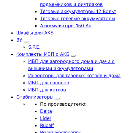
подъемников и ричтраков
Тяговые аккумуляторы 12 Вольт
Тяговые гелевые аккумуляторы
Аккумуляторы 150 Ач
Шкафы для АКБ
ЗУ
S.P.E.
Комплекты ИБП с АКБ
ИБП для загородного дома и дачи с
внешними аккумуляторами
Инверторы для газовых котлов и дома
ИБП для насосов
ИБП для котлов
Стабилизаторы
По производителю:
Delta
Lider
Rucelf
Вольт Engineering