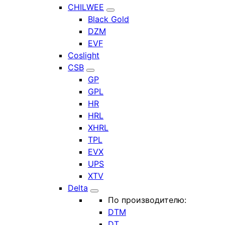
CHILWEE
Black Gold
DZM
EVF
Coslight
CSB
GP
GPL
HR
HRL
XHRL
TPL
EVX
UPS
XTV
Delta
По производителю:
DTM
DT