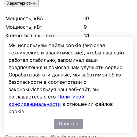
Характеристики
Мощность, кВА
10
Мощность, кВт
9
Кол-во фаз, вх. : вых.
1:1
Технология
Онлайн
Мы используем файлы cookie (включая
технические и аналитические), чтобы наш сайт
Аккумуляторы
Внешние
работал стабильно, запоминал ваши
Емкость, Ач.
1600
предпочтения и помогал нам улучшать сервис.
Срок службы, лет
10
Обрабатывая эти данные, мы заботимся об их
Ток зарядного устройства, А
8.0
безопасности в соответствии с
Контроллер солнечных панелей
Нет
законом.
Используя наш веб-сайт, вы
Форма выходного напряжения
Чистая синусоида
соглашаетесь с его
Политикой
конфиденциальности
в отношении файлов
Вес, кг.
496
cookie.
Отзывы
Понятно
Отзывов пока нет. Ваш будет первым!