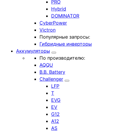
PRO
Hybrid
DOMINATOR
CyberPower
Victron
Популярные запросы:
Гибридные инверторы
Аккумуляторы
По производителю:
AQQU
B.B. Battery
Challenger
LFP
T
EVG
EV
G12
A12
AS