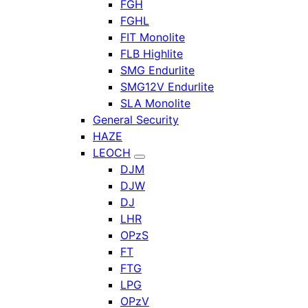
FGH
FGHL
FIT Monolite
FLB Highlite
SMG Endurlite
SMG12V Endurlite
SLA Monolite
General Security
HAZE
LEOCH
DJM
DJW
DJ
LHR
OPzS
FT
FTG
LPG
OPzV