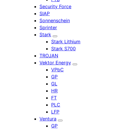
Security Force
SIAP
Sonnenschein
Sprinter
Stark
Stark Lithium
Stark S700
TROJAN
Vektor Energy
VPbC
GP
GL
HR
FT
PLC
LFP
Ventura
GP