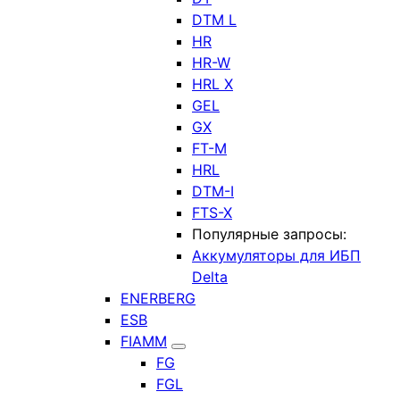
DTM L
HR
HR-W
HRL X
GEL
GX
FT-M
HRL
DTM-I
FTS-X
Популярные запросы:
Аккумуляторы для ИБП
Delta
ENERBERG
ESB
FIAMM
FG
FGL