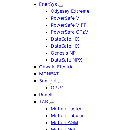
EnerSys
Odyssey Extreme
PowerSafe V
PowerSafe V FT
PowerSafe OPzV
DataSafe HX
DataSafe HX+
Genesis NP
DataSafe NPX
Gewald Electric
MONBAT
Sunlight
OPzV
Rucelf
TAB
Motion Pasted
Motion Tubular
Motion AGM
Motion Gel