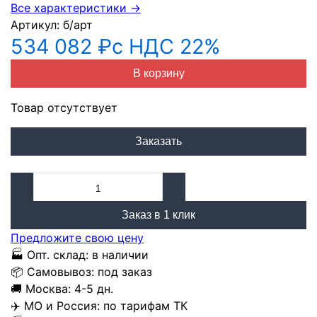
Все характеристики →
Артикул:
б/арт
534 082 ₽
с НДС 22%
В корзину
Товар отсутствует
Заказать
Заказ в 1 клик
Предложите свою цену
🏭
Опт. склад:
в наличии
📦
Самовывоз:
под заказ
🚚
Москва:
4-5 дн.
✈️
МО и Россия:
по тарифам ТК