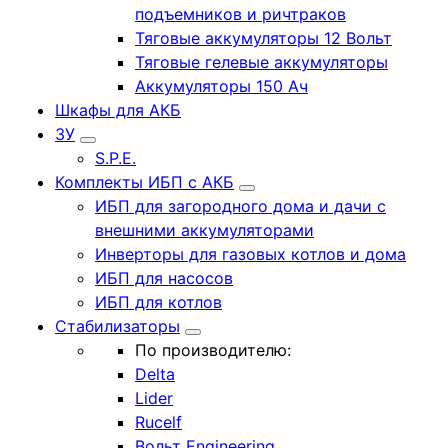
подъемников и ричтраков
Тяговые аккумуляторы 12 Вольт
Тяговые гелевые аккумуляторы
Аккумуляторы 150 Ач
Шкафы для АКБ
ЗУ
S.P.E.
Комплекты ИБП с АКБ
ИБП для загородного дома и дачи с
внешними аккумуляторами
Инверторы для газовых котлов и дома
ИБП для насосов
ИБП для котлов
Стабилизаторы
По производителю:
Delta
Lider
Rucelf
Вольт Engineering