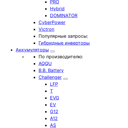
PRO
Hybrid
DOMINATOR
CyberPower
Victron
Популярные запросы:
Гибридные инверторы
Аккумуляторы
По производителю:
AQQU
B.B. Battery
Challenger
LFP
T
EVG
EV
G12
A12
AS