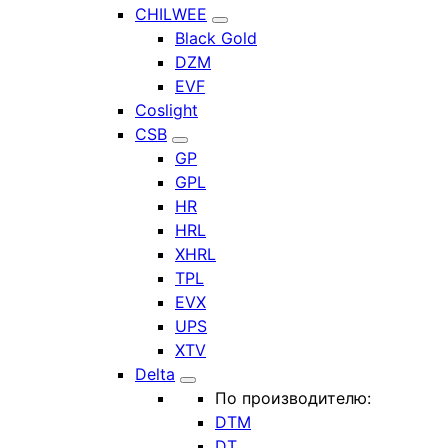
CHILWEE
Black Gold
DZM
EVF
Coslight
CSB
GP
GPL
HR
HRL
XHRL
TPL
EVX
UPS
XTV
Delta
По производителю:
DTM
DT