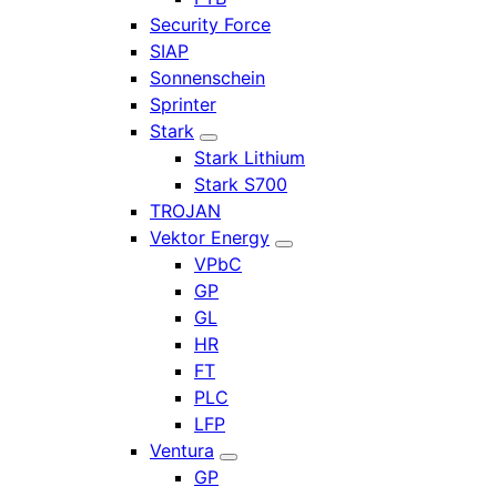
Security Force
SIAP
Sonnenschein
Sprinter
Stark
Stark Lithium
Stark S700
TROJAN
Vektor Energy
VPbC
GP
GL
HR
FT
PLC
LFP
Ventura
GP