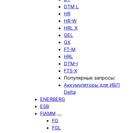
DTM L
HR
HR-W
HRL X
GEL
GX
FT-M
HRL
DTM-I
FTS-X
Популярные запросы:
Аккумуляторы для ИБП
Delta
ENERBERG
ESB
FIAMM
FG
FGL