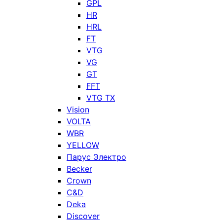
GPL
HR
HRL
FT
VTG
VG
GT
FFT
VTG TX
Vision
VOLTA
WBR
YELLOW
Парус Электро
Becker
Crown
C&D
Deka
Discover