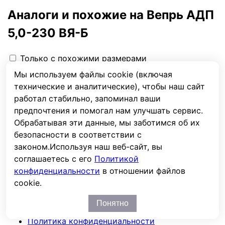
Аналоги и похожие на Вепрь АДП
5,0-230 ВЯ-Б
Только с похожими размерами
Мы используем файлы cookie (включая
Карточка товара на сайте:
https://www.ups-
технические и аналитические), чтобы наш сайт
lab.ru/product/generator-dizelnyy-vepr-adp-50-230-
работал стабильно, запоминал ваши
vya-b
предпочтения и помогал нам улучшать сервис.
Последние просмотренные товары
Вы смотрели
Обрабатывая эти данные, мы заботимся об их
безопасности в соответствии с
законом.
Используя наш веб-сайт, вы
Контакты
соглашаетесь с его
Политикой
Личный кабинет
конфиденциальности
в отношении файлов
Условия возврата
cookie.
Доставка
Оплата
Понятно
Политика конфиденциальности