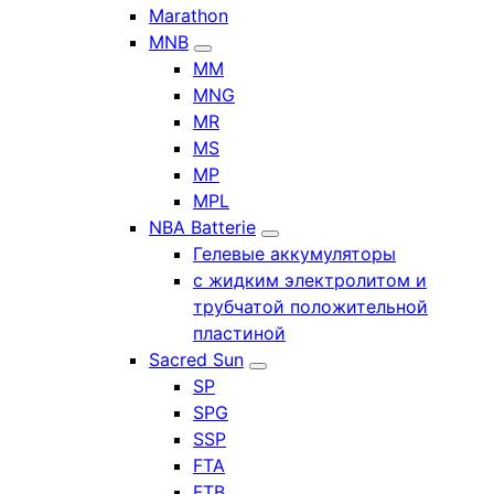
Marathon
MNB
MM
MNG
MR
MS
MP
MPL
NBA Batterie
Гелевые аккумуляторы
с жидким электролитом и
трубчатой положительной
пластиной
Sacred Sun
SP
SPG
SSP
FTA
FTB