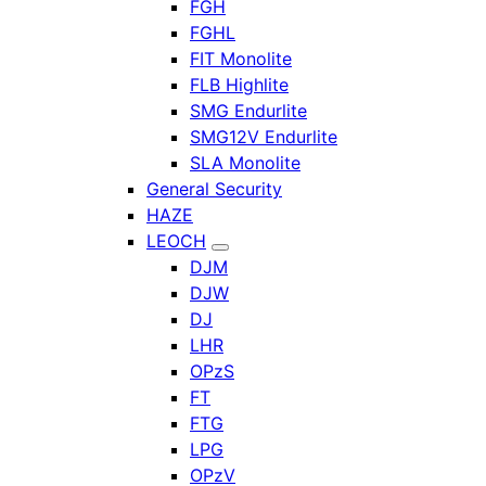
FGH
FGHL
FIT Monolite
FLB Highlite
SMG Endurlite
SMG12V Endurlite
SLA Monolite
General Security
HAZE
LEOCH
DJM
DJW
DJ
LHR
OPzS
FT
FTG
LPG
OPzV