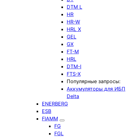
DTM L
HR
HR-W
HRL X
GEL
GX
FT-M
HRL
DTM-I
FTS-X
Популярные запросы:
Аккумуляторы для ИБП
Delta
ENERBERG
ESB
FIAMM
FG
FGL