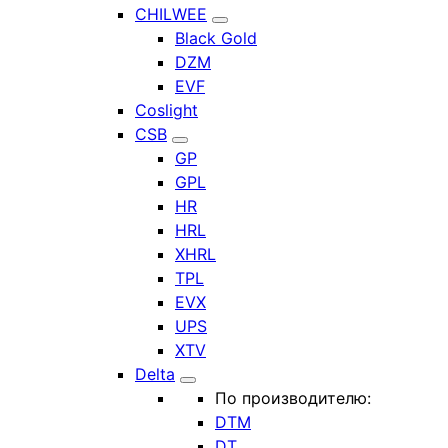
CHILWEE
Black Gold
DZM
EVF
Coslight
CSB
GP
GPL
HR
HRL
XHRL
TPL
EVX
UPS
XTV
Delta
По производителю:
DTM
DT