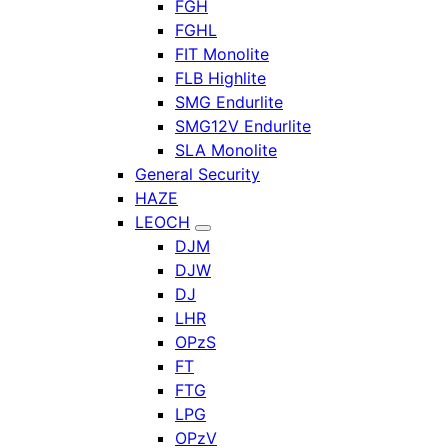
FGH
FGHL
FIT Monolite
FLB Highlite
SMG Endurlite
SMG12V Endurlite
SLA Monolite
General Security
HAZE
LEOCH
DJM
DJW
DJ
LHR
OPzS
FT
FTG
LPG
OPzV