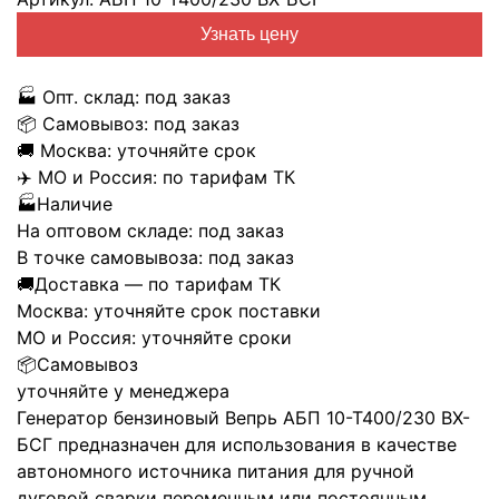
Узнать цену
🏭
Опт. склад:
под заказ
📦
Самовывоз:
под заказ
🚚
Москва:
уточняйте срок
✈️
МО и Россия:
по тарифам ТК
🏭
Наличие
На оптовом складе:
под заказ
В точке самовывоза:
под заказ
🚚
Доставка — по тарифам ТК
Москва:
уточняйте срок поставки
МО и Россия:
уточняйте сроки
📦
Самовывоз
уточняйте у менеджера
Генератор бензиновый Вепрь АБП 10-Т400/230 ВХ-
БСГ предназначен для использования в качестве
автономного источника питания для ручной
дуговой сварки переменным или постоянным