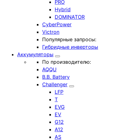
PRO
Hybrid
DOMINATOR
CyberPower
Victron
Популярные запросы:
Гибридные инверторы
Аккумуляторы
По производителю:
AQQU
B.B. Battery
Challenger
LFP
T
EVG
EV
G12
A12
AS