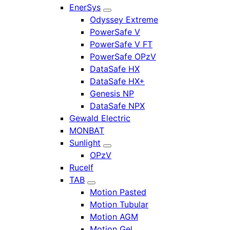
EnerSys
Odyssey Extreme
PowerSafe V
PowerSafe V FT
PowerSafe OPzV
DataSafe HX
DataSafe HX+
Genesis NP
DataSafe NPX
Gewald Electric
MONBAT
Sunlight
OPzV
Rucelf
TAB
Motion Pasted
Motion Tubular
Motion AGM
Motion Gel