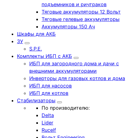
подъемников и ричтраков
Тяговые аккумуляторы 12 Вольт
Тяговые гелевые аккумуляторы
Аккумуляторы 150 Ач
Шкафы для АКБ
ЗУ
S.P.E.
Комплекты ИБП с АКБ
ИБП для загородного дома и дачи с
внешними аккумуляторами
Инверторы для газовых котлов и дома
ИБП для насосов
ИБП для котлов
Стабилизаторы
По производителю:
Delta
Lider
Rucelf
Вольт Engineering