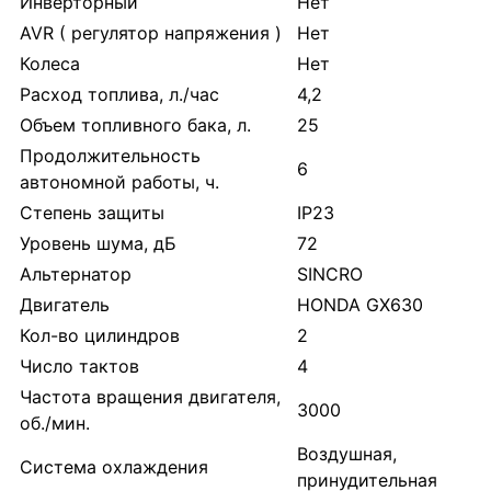
Инверторный
Нет
AVR ( регулятор напряжения )
Нет
Колеса
Нет
Расход топлива, л./час
4,2
Объем топливного бака, л.
25
Продолжительность
6
автономной работы, ч.
Степень защиты
IP23
Уровень шума, дБ
72
Альтернатор
SINCRO
Двигатель
HONDA GX630
Кол-во цилиндров
2
Число тактов
4
Частота вращения двигателя,
3000
об./мин.
Воздушная,
Система охлаждения
принудительная