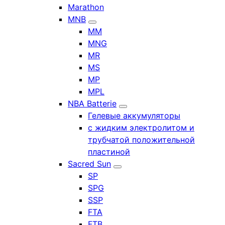
Marathon
MNB
MM
MNG
MR
MS
MP
MPL
NBA Batterie
Гелевые аккумуляторы
с жидким электролитом и
трубчатой положительной
пластиной
Sacred Sun
SP
SPG
SSP
FTA
FTB