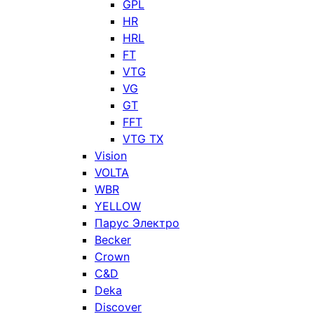
GPL
HR
HRL
FT
VTG
VG
GT
FFT
VTG TX
Vision
VOLTA
WBR
YELLOW
Парус Электро
Becker
Crown
C&D
Deka
Discover