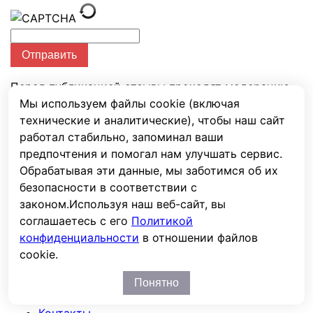
Отправить
Перед публикацией отзывы проходят модерацию
Мы используем файлы cookie (включая
Аналоги и похожие на Вепрь АБП
технические и аналитические), чтобы наш сайт
работал стабильно, запоминал ваши
10-Т400/230 ВХ-БСГ
предпочтения и помогал нам улучшать сервис.
Обрабатывая эти данные, мы заботимся об их
Только с похожими размерами
безопасности в соответствии с
законом.
Используя наш веб-сайт, вы
Карточка товара на сайте:
https://www.ups-
соглашаетесь с его
Политикой
lab.ru/product/generator-benzinovyy-vepr-abp-10-
конфиденциальности
в отношении файлов
t400230-vh-bsg
cookie.
Последние просмотренные товары
Вы смотрели
Понятно
Контакты