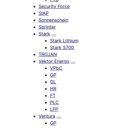
Security Force
SIAP
Sonnenschein
Sprinter
Stark
Stark Lithium
Stark S700
TROJAN
Vektor Energy
VPbC
GP
GL
HR
FT
PLC
LFP
Ventura
GP