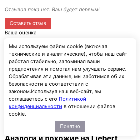
Отзывов пока нет. Ваш будет первым!
Оставить отзыв
Ваша оценка
Мы используем файлы cookie (включая
Имя
технические и аналитические), чтобы наш сайт
E-mail
работал стабильно, запоминал ваши
предпочтения и помогал нам улучшать сервис.
Сообщение
Обрабатывая эти данные, мы заботимся об их
Капча
безопасности в соответствии с
законом.
Используя наш веб-сайт, вы
соглашаетесь с его
Политикой
конфиденциальности
в отношении файлов
Отправить
cookie.
Перед публикацией отзывы проходят модерацию
Понятно
Аналоги и похожие на Liebert