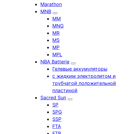
Marathon
MNB
MM
MNG
MR
MS
MP
MPL
NBA Batterie
Гелевые аккумуляторы
с жидким электролитом и
трубчатой положительной
пластиной
Sacred Sun
SP
SPG
SSP
FTA
FTB