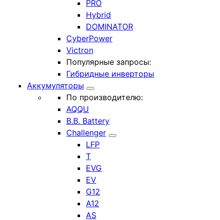
PRO
Hybrid
DOMINATOR
CyberPower
Victron
Популярные запросы:
Гибридные инверторы
Аккумуляторы
По производителю:
AQQU
B.B. Battery
Challenger
LFP
T
EVG
EV
G12
A12
AS