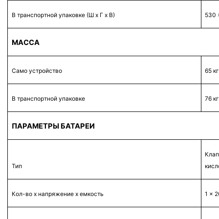
В транспортной упаковке (Ш х Г х В)
530 
МАССА
Само устройство
65 к
В транспортной упаковке
76 к
ПАРАМЕТРЫ БАТАРЕИ
Клап
Тип
кисл
Кол-во х напряжение х емкость
1 x 2