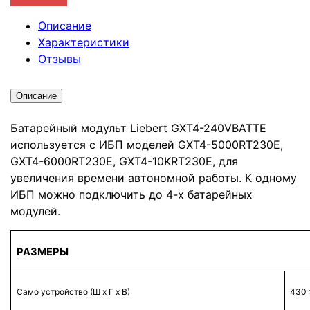
Описание
Характеристики
Отзывы
Описание
Батарейный модульт Liebert GXT4-240VBATTE
используется с ИБП моделей GXT4-5000RT230E,
GXT4-6000RT230E, GXT4-10KRT230E, для
увеличения времени автономной работы. К одному
ИБП можно подключить до 4-х батарейных
модулей.
РАЗМЕРЫ
Само устройство (Ш х Г х В)
430 