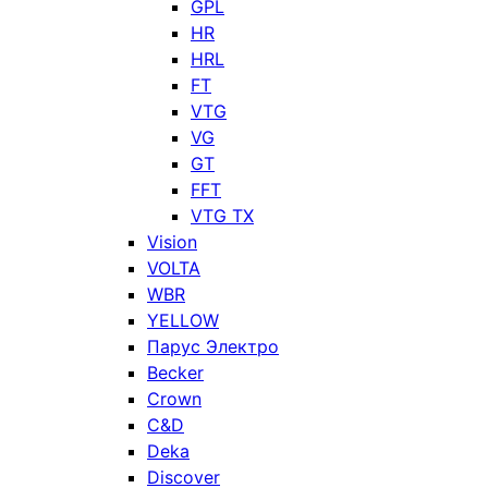
GPL
HR
HRL
FT
VTG
VG
GT
FFT
VTG TX
Vision
VOLTA
WBR
YELLOW
Парус Электро
Becker
Crown
C&D
Deka
Discover