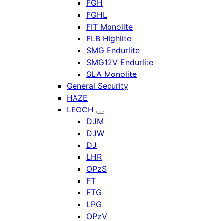
FGH
FGHL
FIT Monolite
FLB Highlite
SMG Endurlite
SMG12V Endurlite
SLA Monolite
General Security
HAZE
LEOCH
DJM
DJW
DJ
LHR
OPzS
FT
FTG
LPG
OPzV