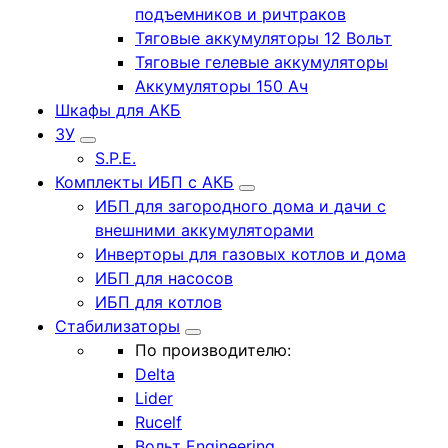
подъемников и ричтраков
Тяговые аккумуляторы 12 Вольт
Тяговые гелевые аккумуляторы
Аккумуляторы 150 Ач
Шкафы для АКБ
ЗУ
S.P.E.
Комплекты ИБП с АКБ
ИБП для загородного дома и дачи с
внешними аккумуляторами
Инверторы для газовых котлов и дома
ИБП для насосов
ИБП для котлов
Стабилизаторы
По производителю:
Delta
Lider
Rucelf
Вольт Engineering