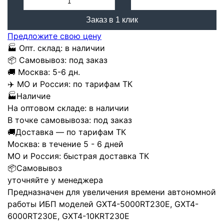
Заказ в 1 клик
Предложите свою цену
🏭
Опт. склад:
в наличии
📦
Самовывоз:
под заказ
🚚
Москва:
5-6 дн.
✈️
МО и Россия:
по тарифам ТК
🏭
Наличие
На оптовом складе:
в наличии
В точке самовывоза:
под заказ
🚚
Доставка — по тарифам ТК
Москва:
в течение 5 - 6 дней
МО и Россия:
быстрая доставка ТК
📦
Самовывоз
уточняйте у менеджера
Предназначен для увеличения времени автономной
работы ИБП моделей GXT4-5000RT230E, GXT4-
6000RT230E, GXT4-10KRT230E