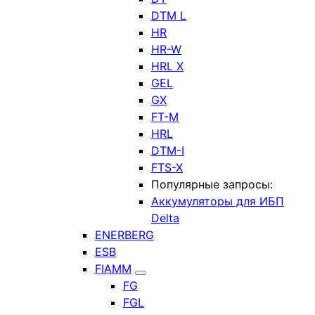
DTM L
HR
HR-W
HRL X
GEL
GX
FT-M
HRL
DTM-I
FTS-X
Популярные запросы:
Аккумуляторы для ИБП
Delta
ENERBERG
ESB
FIAMM
FG
FGL