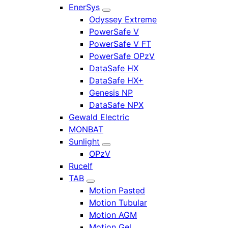
EnerSys
Odyssey Extreme
PowerSafe V
PowerSafe V FT
PowerSafe OPzV
DataSafe HX
DataSafe HX+
Genesis NP
DataSafe NPX
Gewald Electric
MONBAT
Sunlight
OPzV
Rucelf
TAB
Motion Pasted
Motion Tubular
Motion AGM
Motion Gel