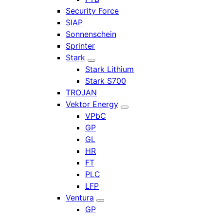
Security Force
SIAP
Sonnenschein
Sprinter
Stark
Stark Lithium
Stark S700
TROJAN
Vektor Energy
VPbC
GP
GL
HR
FT
PLC
LFP
Ventura
GP