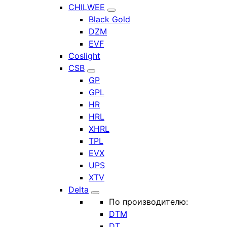
CHILWEE
Black Gold
DZM
EVF
Coslight
CSB
GP
GPL
HR
HRL
XHRL
TPL
EVX
UPS
XTV
Delta
По производителю:
DTM
DT