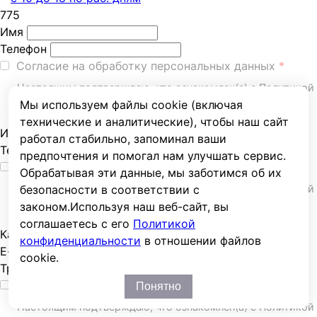
775
Имя
Телефон
Согласие на обработку персональных данных
Настоящим подтверждаю, что ознакомлен(а) с Политикой
обработки
персональных данных ООО «ТУЛЗ-ЭНЕРГО»
, и
Мы используем файлы cookie (включая
даю своё согласие на обработку
персональных данных
.
технические и аналитические), чтобы наш сайт
Имя
работал стабильно, запоминал ваши
Телефон
предпочтения и помогал нам улучшать сервис.
Согласие на обработку персональных данных
Обрабатывая эти данные, мы заботимся об их
Настоящим подтверждаю, что ознакомлен(а) с Политикой
безопасности в соответствии с
обработки
персональных данных ООО «ТУЛЗ-ЭНЕРГО»
, и
законом.
Используя наш веб-сайт, вы
даю своё согласие на обработку
персональных данных
.
соглашаетесь с его
Политикой
Каталог
конфиденциальности
в отношении файлов
E-mail или телефон
cookie.
Требуемая цена
Согласие на обработку персональных данных
Понятно
Настоящим подтверждаю, что ознакомлен(а) с Политикой