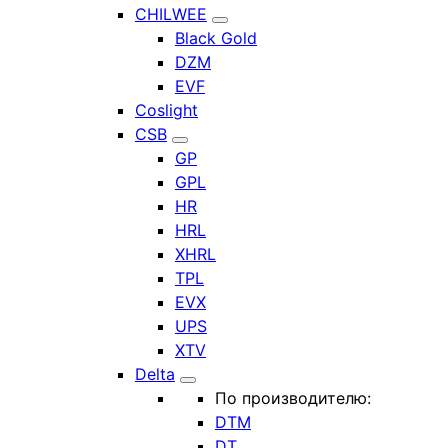
CHILWEE
Black Gold
DZM
EVF
Coslight
CSB
GP
GPL
HR
HRL
XHRL
TPL
EVX
UPS
XTV
Delta
По производителю:
DTM
DT