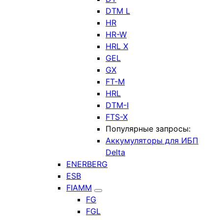
DTM L
HR
HR-W
HRL X
GEL
GX
FT-M
HRL
DTM-I
FTS-X
Популярные запросы:
Аккумуляторы для ИБП
Delta
ENERBERG
ESB
FIAMM
FG
FGL