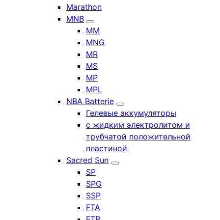
Marathon
MNB
MM
MNG
MR
MS
MP
MPL
NBA Batterie
Гелевые аккумуляторы
с жидким электролитом и
трубчатой положительной
пластиной
Sacred Sun
SP
SPG
SSP
FTA
FTB