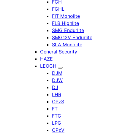
FGH
FGHL
FIT Monolite
FLB Highlite
SMG Endurlite
SMG12V Endurlite
SLA Monolite
General Security
HAZE
LEOCH
DJM
DJW
DJ
LHR
OPzS
FT
FTG
LPG
OPzV