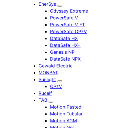
EnerSys
Odyssey Extreme
PowerSafe V
PowerSafe V FT
PowerSafe OPzV
DataSafe HX
DataSafe HX+
Genesis NP
DataSafe NPX
Gewald Electric
MONBAT
Sunlight
OPzV
Rucelf
TAB
Motion Pasted
Motion Tubular
Motion AGM
Motion Gel