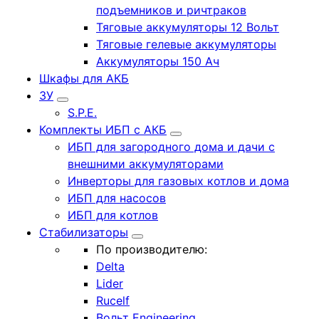
подъемников и ричтраков
Тяговые аккумуляторы 12 Вольт
Тяговые гелевые аккумуляторы
Аккумуляторы 150 Ач
Шкафы для АКБ
ЗУ
S.P.E.
Комплекты ИБП с АКБ
ИБП для загородного дома и дачи с
внешними аккумуляторами
Инверторы для газовых котлов и дома
ИБП для насосов
ИБП для котлов
Стабилизаторы
По производителю:
Delta
Lider
Rucelf
Вольт Engineering