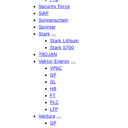
Security Force
SIAP
Sonnenschein
Sprinter
Stark
Stark Lithium
Stark S700
TROJAN
Vektor Energy
VPbC
GP
GL
HR
FT
PLC
LFP
Ventura
GP