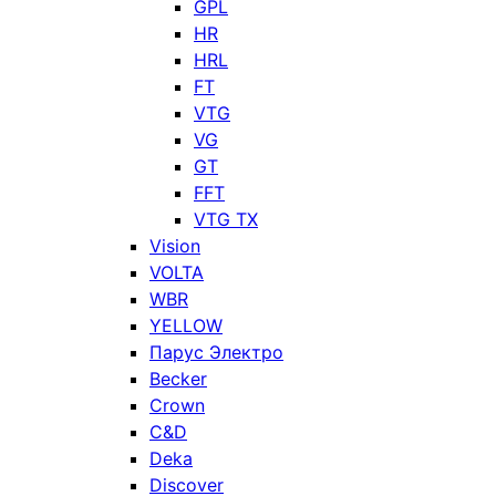
GPL
HR
HRL
FT
VTG
VG
GT
FFT
VTG TX
Vision
VOLTA
WBR
YELLOW
Парус Электро
Becker
Crown
C&D
Deka
Discover