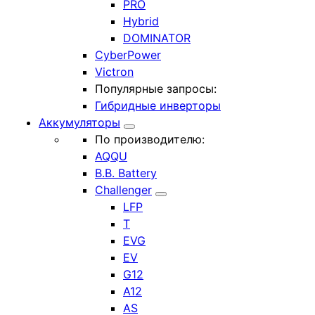
PRO
Hybrid
DOMINATOR
CyberPower
Victron
Популярные запросы:
Гибридные инверторы
Аккумуляторы
По производителю:
AQQU
B.B. Battery
Challenger
LFP
T
EVG
EV
G12
A12
AS