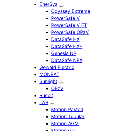
EnerSys
Odyssey Extreme
PowerSafe V
PowerSafe V FT
PowerSafe OPzV
DataSafe HX
DataSafe HX+
Genesis NP
DataSafe NPX
Gewald Electric
MONBAT
Sunlight
OPzV
Rucelf
TAB
Motion Pasted
Motion Tubular
Motion AGM
Motion Gel