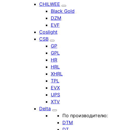
CHILWEE
Black Gold
DZM
EVF
Coslight
CSB
GP
GPL
HR
HRL
XHRL
TPL
EVX
UPS
XTV
Delta
По производителю:
DTM
DT