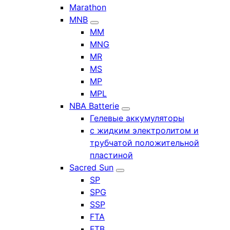
Marathon
MNB
MM
MNG
MR
MS
MP
MPL
NBA Batterie
Гелевые аккумуляторы
с жидким электролитом и
трубчатой положительной
пластиной
Sacred Sun
SP
SPG
SSP
FTA
FTB