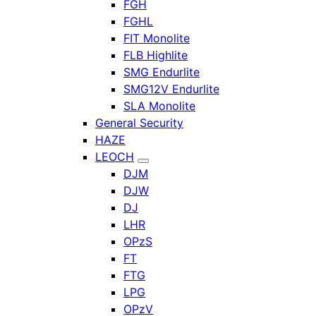
FGH
FGHL
FIT Monolite
FLB Highlite
SMG Endurlite
SMG12V Endurlite
SLA Monolite
General Security
HAZE
LEOCH
DJM
DJW
DJ
LHR
OPzS
FT
FTG
LPG
OPzV