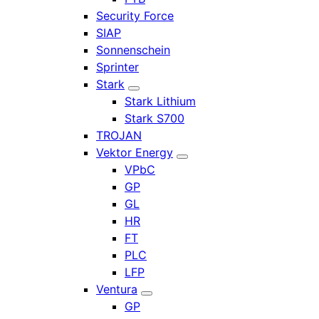
Security Force
SIAP
Sonnenschein
Sprinter
Stark
Stark Lithium
Stark S700
TROJAN
Vektor Energy
VPbC
GP
GL
HR
FT
PLC
LFP
Ventura
GP