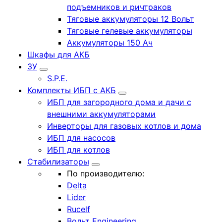
подъемников и ричтраков
Тяговые аккумуляторы 12 Вольт
Тяговые гелевые аккумуляторы
Аккумуляторы 150 Ач
Шкафы для АКБ
ЗУ
S.P.E.
Комплекты ИБП с АКБ
ИБП для загородного дома и дачи с
внешними аккумуляторами
Инверторы для газовых котлов и дома
ИБП для насосов
ИБП для котлов
Стабилизаторы
По производителю:
Delta
Lider
Rucelf
Вольт Engineering