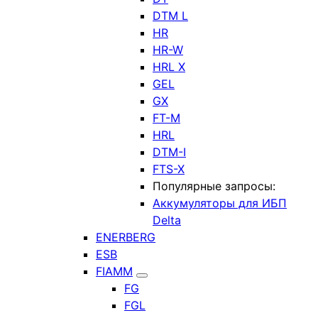
DTM L
HR
HR-W
HRL X
GEL
GX
FT-M
HRL
DTM-I
FTS-X
Популярные запросы:
Аккумуляторы для ИБП
Delta
ENERBERG
ESB
FIAMM
FG
FGL