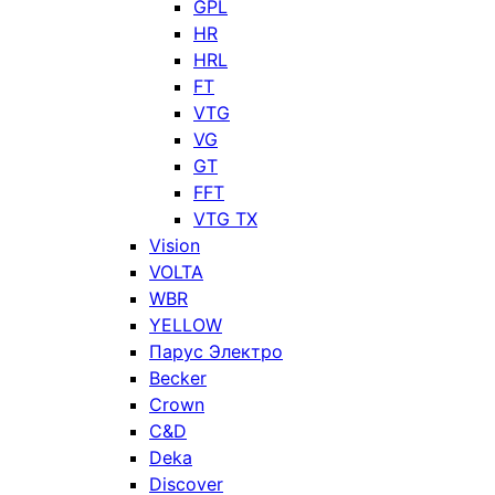
GPL
HR
HRL
FT
VTG
VG
GT
FFT
VTG TX
Vision
VOLTA
WBR
YELLOW
Парус Электро
Becker
Crown
C&D
Deka
Discover