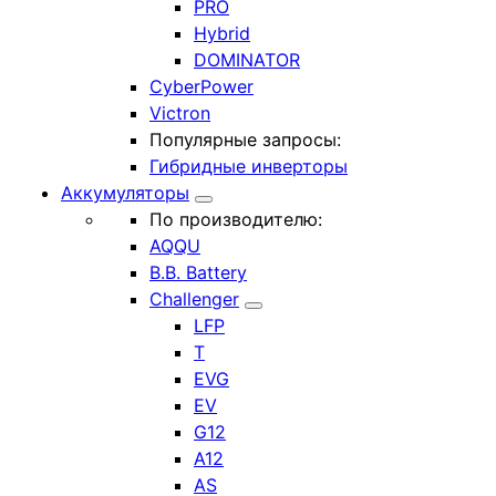
PRO
Hybrid
DOMINATOR
CyberPower
Victron
Популярные запросы:
Гибридные инверторы
Аккумуляторы
По производителю:
AQQU
B.B. Battery
Challenger
LFP
T
EVG
EV
G12
A12
AS