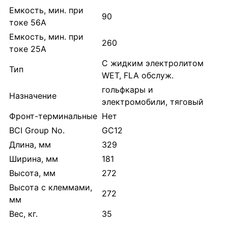
Емкость, мин. при
90
токе 56А
Емкость, мин. при
260
токе 25А
С жидким электролитом
Тип
WET, FLA обслуж.
гольфкары и
Назначение
электромобили, тяговый
Фронт-терминальные
Нет
BCI Group No.
GC12
Длина, мм
329
Ширина, мм
181
Высота, мм
272
Высота с клеммами,
272
мм
Вес, кг.
35