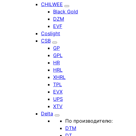
CHILWEE
Black Gold
DZM
EVF
Coslight
CSB
GP
GPL
HR
HRL
XHRL
TPL
EVX
UPS
XTV
Delta
По производителю:
DTM
DT