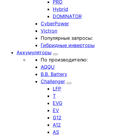
PRO
Hybrid
DOMINATOR
CyberPower
Victron
Популярные запросы:
Гибридные инверторы
Аккумуляторы
По производителю:
AQQU
B.B. Battery
Challenger
LFP
T
EVG
EV
G12
A12
AS