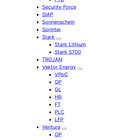
Security Force
SIAP
Sonnenschein
Sprinter
Stark
Stark Lithium
Stark S700
TROJAN
Vektor Energy
VPbC
GP
GL
HR
FT
PLC
LFP
Ventura
GP