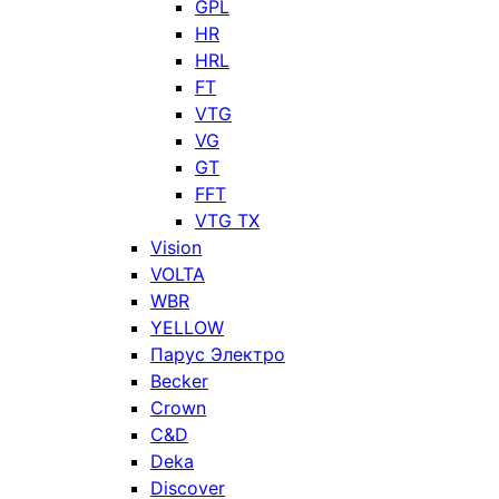
GPL
HR
HRL
FT
VTG
VG
GT
FFT
VTG TX
Vision
VOLTA
WBR
YELLOW
Парус Электро
Becker
Crown
C&D
Deka
Discover