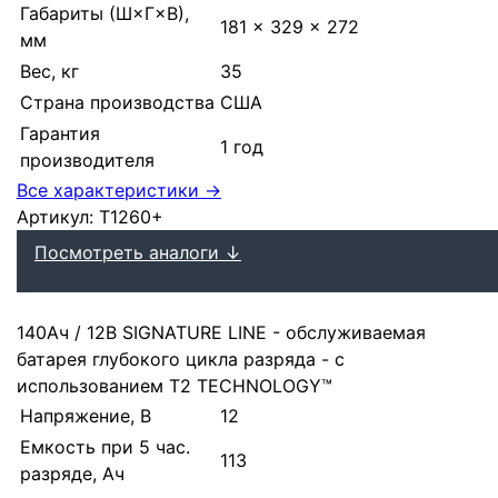
Габариты (Ш×Г×В),
181 × 329 × 272
мм
Вес, кг
35
Страна производства
США
Гарантия
1 год
производителя
Все характеристики →
Артикул:
T1260+
Посмотреть аналоги ↓
140Ач / 12В SIGNATURE LINE - обслуживаемая
батарея глубокого цикла разряда - с
использованием T2 TECHNOLOGY™
Напряжение, В
12
Емкость при 5 час.
113
разряде, Ач