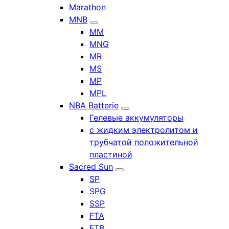
Marathon
MNB
MM
MNG
MR
MS
MP
MPL
NBA Batterie
Гелевые аккумуляторы
с жидким электролитом и
трубчатой положительной
пластиной
Sacred Sun
SP
SPG
SSP
FTA
FTB