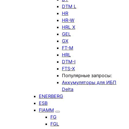
DTM L
HR
HR-W
HRL X
GEL
GX
FT-M
HRL
DTM-I
FTS-X
Популярные запросы:
Аккумуляторы для ИБП
Delta
ENERBERG
ESB
FIAMM
FG
FGL