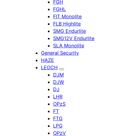
FGH
FGHL
FIT Monolite
FLB Highlite
SMG Endurlite
SMG12V Endurlite
SLA Monolite
General Security
HAZE
LEOCH
DJM
DJW
DJ
LHR
OPzS
FT
FTG
LPG
OPzV