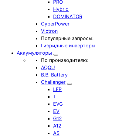
PRO
Hybrid
DOMINATOR
CyberPower
Victron
Популярные запросы:
Гибридные инверторы
Аккумуляторы
По производителю:
AQQU
B.B. Battery
Challenger
LFP
T
EVG
EV
G12
A12
AS