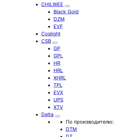
CHILWEE
Black Gold
DZM
EVF
Coslight
CSB
GP
GPL
HR
HRL
XHRL
TPL
EVX
UPS
XTV
Delta
По производителю:
DTM
DT