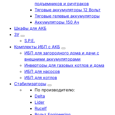
подъемников и ричтраков
Тяговые аккумуляторы 12 Вольт
Тяговые гелевые аккумуляторы
Аккумуляторы 150 Ач
Шкафы для АКБ
ЗУ
S.P.E.
Комплекты ИБП с АКБ
ИБП для загородного дома и дачи с
внешними аккумуляторами
Инверторы для газовых котлов и дома
ИБП для насосов
ИБП для котлов
Стабилизаторы
По производителю:
Delta
Lider
Rucelf
Вольт Engineering