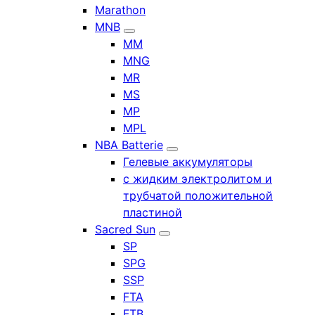
Marathon
MNB
MM
MNG
MR
MS
MP
MPL
NBA Batterie
Гелевые аккумуляторы
с жидким электролитом и
трубчатой положительной
пластиной
Sacred Sun
SP
SPG
SSP
FTA
FTB