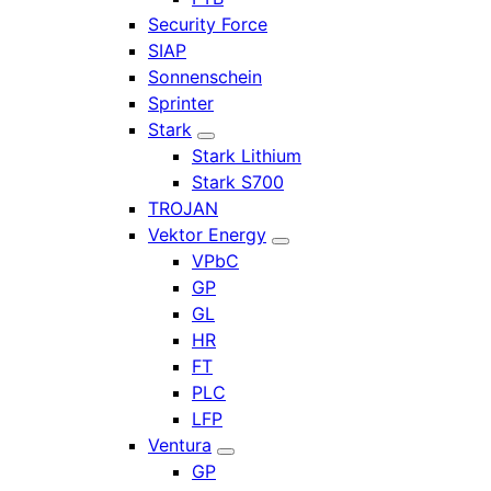
Security Force
SIAP
Sonnenschein
Sprinter
Stark
Stark Lithium
Stark S700
TROJAN
Vektor Energy
VPbC
GP
GL
HR
FT
PLC
LFP
Ventura
GP