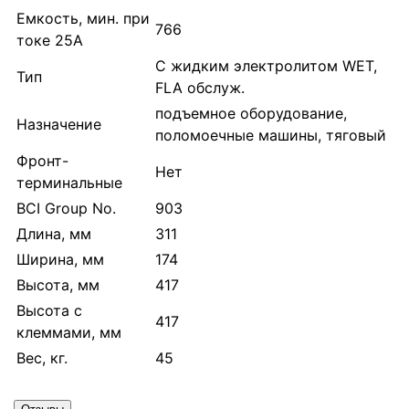
Емкость, мин. при
766
токе 25А
С жидким электролитом WET,
Тип
FLA обслуж.
подъемное оборудование,
Назначение
поломоечные машины, тяговый
Фронт-
Нет
терминальные
BCI Group No.
903
Длина, мм
311
Ширина, мм
174
Высота, мм
417
Высота с
417
клеммами, мм
Вес, кг.
45