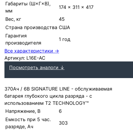
Габариты (Ш×Г×В),
174 × 311 × 417
мм
Вес, кг
45
Страна производства
США
Гарантия
1 год
производителя
Все характеристики →
Артикул:
L16E-AC
Посмотреть аналоги ↓
370Ач / 6В SIGNATURE LINE - обслуживаемая
батарея глубокого цикла разряда - с
использованием T2 TECHNOLOGY™
Напряжение, В
6
Емкость при 5 час.
303
разряде, Ач