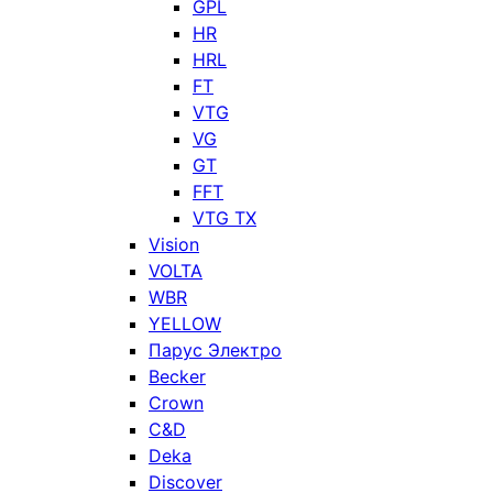
GPL
HR
HRL
FT
VTG
VG
GT
FFT
VTG TX
Vision
VOLTA
WBR
YELLOW
Парус Электро
Becker
Crown
C&D
Deka
Discover