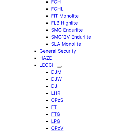
FGH
FGHL
FIT Monolite
FLB Highlite
SMG Endurlite
SMG12V Endurlite
SLA Monolite
General Security
HAZE
LEOCH
DJM
DJW
DJ
LHR
OPzS
FT
FTG
LPG
OPzV