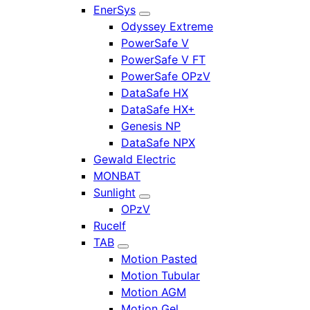
EnerSys
Odyssey Extreme
PowerSafe V
PowerSafe V FT
PowerSafe OPzV
DataSafe HX
DataSafe HX+
Genesis NP
DataSafe NPX
Gewald Electric
MONBAT
Sunlight
OPzV
Rucelf
TAB
Motion Pasted
Motion Tubular
Motion AGM
Motion Gel