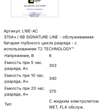
Артикул:
L16E-AC
370Ач / 6В SIGNATURE LINE - обслуживаемая
батарея глубокого цикла разряда - с
использованием T2 TECHNOLOGY™
Напряжение, В
6
Емкость при 5 час.
303
разряде, Ач
Емкость при 10 час.
340
разряде, Ач.
Емкость при 20 час.
370
разряде, Ач
С жидким электролитом
Тип
WET, FLA обслуж.