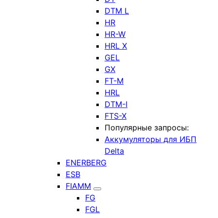
DTM L
HR
HR-W
HRL X
GEL
GX
FT-M
HRL
DTM-I
FTS-X
Популярные запросы:
Аккумуляторы для ИБП
Delta
ENERBERG
ESB
FIAMM
FG
FGL