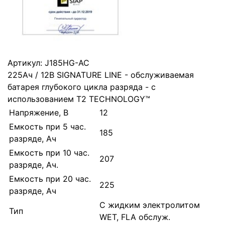
Артикул:
J185HG-AC
225Ач / 12В SIGNATURE LINE - обслуживаемая
батарея глубокого цикла разряда - с
использованием T2 TECHNOLOGY™
Напряжение, В
12
Емкость при 5 час.
185
разряде, Ач
Емкость при 10 час.
207
разряде, Ач.
Емкость при 20 час.
225
разряде, Ач
С жидким электролитом
Тип
WET, FLA обслуж.