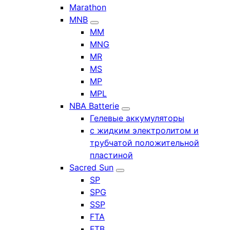
Marathon
MNB
MM
MNG
MR
MS
MP
MPL
NBA Batterie
Гелевые аккумуляторы
с жидким электролитом и
трубчатой положительной
пластиной
Sacred Sun
SP
SPG
SSP
FTA
FTB