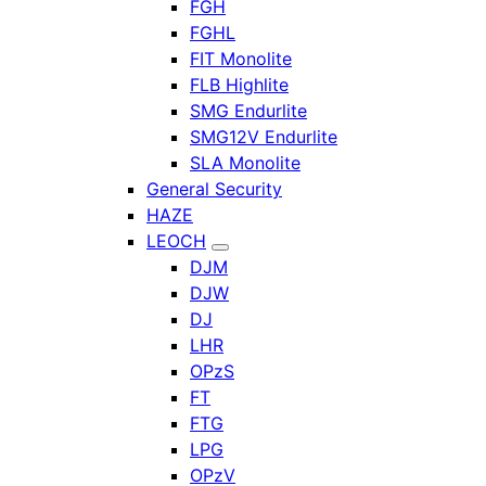
FGH
FGHL
FIT Monolite
FLB Highlite
SMG Endurlite
SMG12V Endurlite
SLA Monolite
General Security
HAZE
LEOCH
DJM
DJW
DJ
LHR
OPzS
FT
FTG
LPG
OPzV