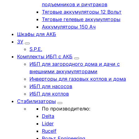
подъемников и ричтраков
Тяговые аккумуляторы 12 Вольт
Тяговые гелевые аккумуляторы
Аккумуляторы 150 Ач
Шкафы для АКБ
ЗУ
S.P.E.
Комплекты ИБП с АКБ
ИБП для загородного дома и дачи с
внешними аккумуляторами
Инверторы для газовых котлов и дома
ИБП для насосов
ИБП для котлов
Стабилизаторы
По производителю:
Delta
Lider
Rucelf
Вольт Engineering