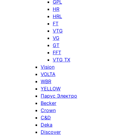
GPL
HR
HRL
FT
VTG
VG
GT
FFT
VTG TX
Vision
VOLTA
WBR
YELLOW
Парус Электро
Becker
Crown
C&D
Deka
Discover