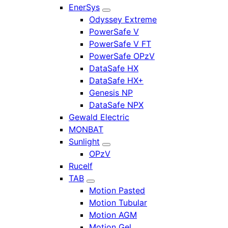
EnerSys
Odyssey Extreme
PowerSafe V
PowerSafe V FT
PowerSafe OPzV
DataSafe HX
DataSafe HX+
Genesis NP
DataSafe NPX
Gewald Electric
MONBAT
Sunlight
OPzV
Rucelf
TAB
Motion Pasted
Motion Tubular
Motion AGM
Motion Gel