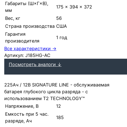
Габариты (Ш×Г×В),
175 × 394 × 372
мм
Вес, кг
56
Страна производства
США
Гарантия
1 год
производителя
Все характеристики →
Артикул:
J185HG-AC
Посмотреть аналоги ↓
225Ач / 12В SIGNATURE LINE - обслуживаемая
батарея глубокого цикла разряда - с
использованием T2 TECHNOLOGY™
Напряжение, В
12
Емкость при 5 час.
185
разряде, Ач