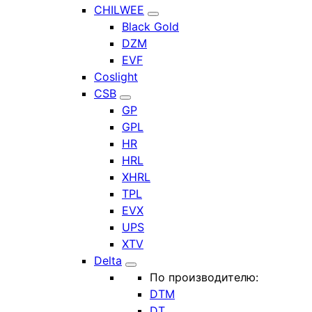
CHILWEE
Black Gold
DZM
EVF
Coslight
CSB
GP
GPL
HR
HRL
XHRL
TPL
EVX
UPS
XTV
Delta
По производителю:
DTM
DT