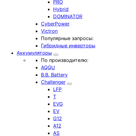
PRO
Hybrid
DOMINATOR
CyberPower
Victron
Популярные запросы:
Гибридные инверторы
Аккумуляторы
По производителю:
AQQU
B.B. Battery
Challenger
LFP
T
EVG
EV
G12
A12
AS