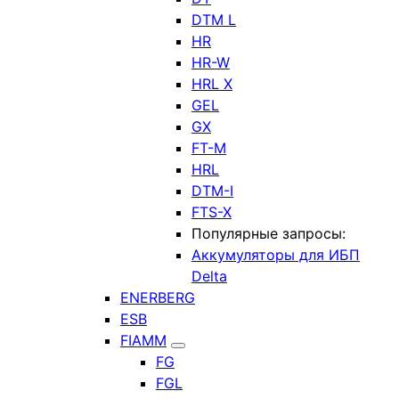
DTM L
HR
HR-W
HRL X
GEL
GX
FT-M
HRL
DTM-I
FTS-X
Популярные запросы:
Аккумуляторы для ИБП
Delta
ENERBERG
ESB
FIAMM
FG
FGL