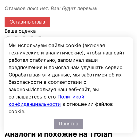
Отзывов пока нет. Ваш будет первым!
Оставить отзыв
Ваша оценка
Мы используем файлы cookie (включая
Имя
технические и аналитические), чтобы наш сайт
E-mail
работал стабильно, запоминал ваши
предпочтения и помогал нам улучшать сервис.
Сообщение
Обрабатывая эти данные, мы заботимся об их
Капча
безопасности в соответствии с
законом.
Используя наш веб-сайт, вы
соглашаетесь с его
Политикой
конфиденциальности
в отношении файлов
Отправить
cookie.
Перед публикацией отзывы проходят модерацию
Понятно
Аналоги и похожие на Trojan