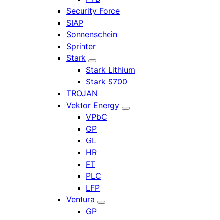
Security Force
SIAP
Sonnenschein
Sprinter
Stark
Stark Lithium
Stark S700
TROJAN
Vektor Energy
VPbC
GP
GL
HR
FT
PLC
LFP
Ventura
GP