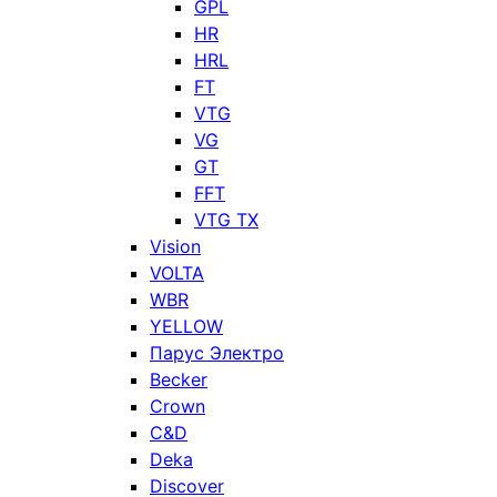
GPL
HR
HRL
FT
VTG
VG
GT
FFT
VTG TX
Vision
VOLTA
WBR
YELLOW
Парус Электро
Becker
Crown
C&D
Deka
Discover