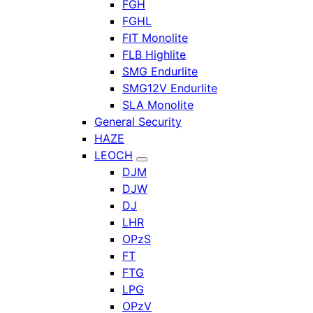
FGH
FGHL
FIT Monolite
FLB Highlite
SMG Endurlite
SMG12V Endurlite
SLA Monolite
General Security
HAZE
LEOCH
DJM
DJW
DJ
LHR
OPzS
FT
FTG
LPG
OPzV