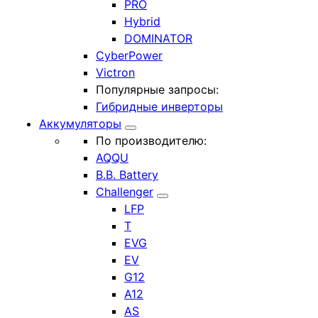
PRO
Hybrid
DOMINATOR
CyberPower
Victron
Популярные запросы:
Гибридные инверторы
Аккумуляторы
По производителю:
AQQU
B.B. Battery
Challenger
LFP
T
EVG
EV
G12
A12
AS