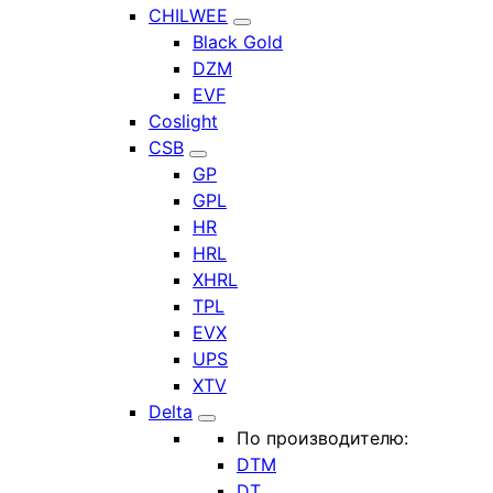
CHILWEE
Black Gold
DZM
EVF
Coslight
CSB
GP
GPL
HR
HRL
XHRL
TPL
EVX
UPS
XTV
Delta
По производителю:
DTM
DT