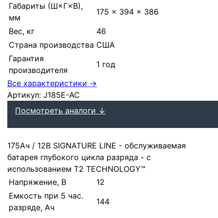
Габариты (Ш×Г×В),
175 × 394 × 386
мм
Вес, кг
46
Страна производства
США
Гарантия
1 год
производителя
Все характеристики →
Артикул:
J185E-AC
Посмотреть аналоги ↓
175Ач / 12В SIGNATURE LINE - обслуживаемая
батарея глубокого цикла разряда - с
использованием T2 TECHNOLOGY™
Напряжение, В
12
Емкость при 5 час.
144
разряде, Ач