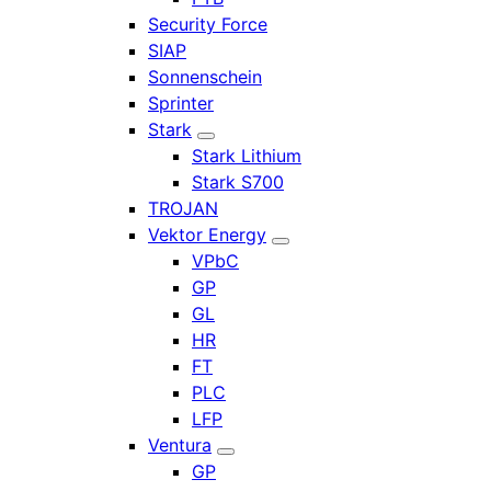
Security Force
SIAP
Sonnenschein
Sprinter
Stark
Stark Lithium
Stark S700
TROJAN
Vektor Energy
VPbC
GP
GL
HR
FT
PLC
LFP
Ventura
GP