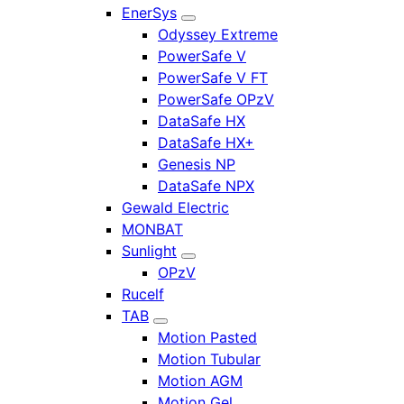
EnerSys
Odyssey Extreme
PowerSafe V
PowerSafe V FT
PowerSafe OPzV
DataSafe HX
DataSafe HX+
Genesis NP
DataSafe NPX
Gewald Electric
MONBAT
Sunlight
OPzV
Rucelf
TAB
Motion Pasted
Motion Tubular
Motion AGM
Motion Gel