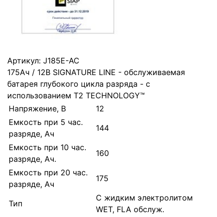
Артикул:
J185E-AC
175Ач / 12В SIGNATURE LINE - обслуживаемая
батарея глубокого цикла разряда - с
использованием T2 TECHNOLOGY™
Напряжение, В
12
Емкость при 5 час.
144
разряде, Ач
Емкость при 10 час.
160
разряде, Ач.
Емкость при 20 час.
175
разряде, Ач
С жидким электролитом
Тип
WET, FLA обслуж.