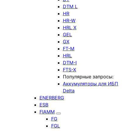
DTM L
HR
HR-W
HRL X
GEL
GX
FT-M
HRL
DTM-I
FTS-X
Популярные запросы:
Аккумуляторы для ИБП
Delta
ENERBERG
ESB
FIAMM
FG
FGL