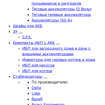
подъемников и ричтраков
Тяговые аккумуляторы 12 Вольт
Тяговые гелевые аккумуляторы
Аккумуляторы 150 Ач
Шкафы для АКБ
ЗУ
S.P.E.
Комплекты ИБП с АКБ
ИБП для загородного дома и дачи с
внешними аккумуляторами
Инверторы для газовых котлов и дома
ИБП для насосов
ИБП для котлов
Стабилизаторы
По производителю:
Delta
Lider
Rucelf
Вольт Engineering