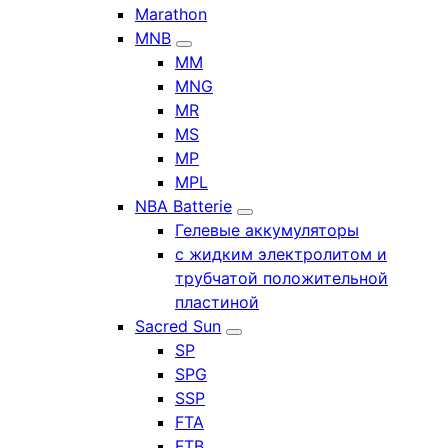
Marathon
MNB
MM
MNG
MR
MS
MP
MPL
NBA Batterie
Гелевые аккумуляторы
с жидким электролитом и
трубчатой положительной
пластиной
Sacred Sun
SP
SPG
SSP
FTA
FTB