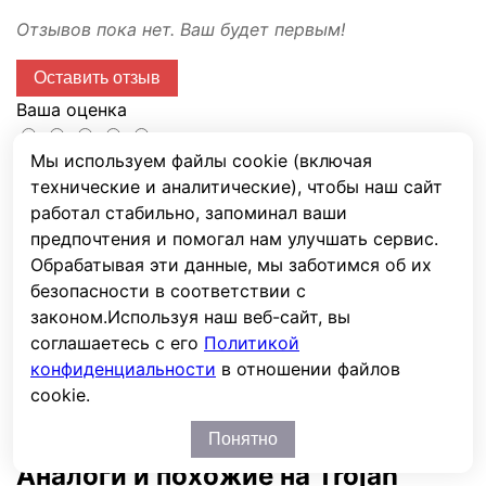
Отзывов пока нет. Ваш будет первым!
Оставить отзыв
Ваша оценка
Мы используем файлы cookie (включая
Имя
технические и аналитические), чтобы наш сайт
E-mail
работал стабильно, запоминал ваши
предпочтения и помогал нам улучшать сервис.
Сообщение
Обрабатывая эти данные, мы заботимся об их
Капча
безопасности в соответствии с
законом.
Используя наш веб-сайт, вы
соглашаетесь с его
Политикой
конфиденциальности
в отношении файлов
Отправить
cookie.
Перед публикацией отзывы проходят модерацию
Понятно
Аналоги и похожие на Trojan