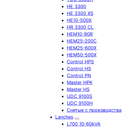
HE 3300
HE 3300 XS
HE10-500X
HR 3300 CL
HEM10-90R
HEM25-200C
HEM25-600X
HEM50-500X
Control HPS
Control HS
Control PN
Master HPK
Master HS
UDC 9100S
UDC 9100H
Снятые с производства
Lanches
L700 10-60kVA