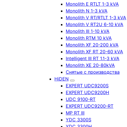
Monolith E RTLT 1-3 kVA
Monolith N 1-3 kVA
Monolith V RT/RTLT 1-3 kVA
Monolith V RT2U 6-10 kVA
Monolith III 1-10 kVA
Monolith RTM 10 kVA
Monolith XF 20-200 kVA
Monolith XF RT 20-60 kVA
Intelligent III RT 1,1-3 kVA
Monolith XE 20-80kVA
Снятые с производства
HiDEN
EXPERT UDC9200S
EXPERT UDC9200H
UDC 9100-RT
EXPERT UDC9200-RT
MP RT III
YDC 3300S
YDC 3300H