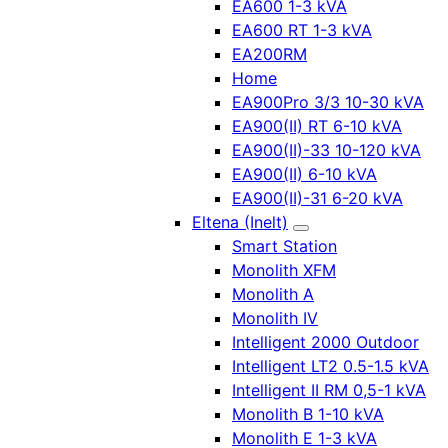
EA600 1-3 kVA
EA600 RT 1-3 kVA
EA200RM
Home
EA900Pro 3/3 10-30 kVA
EA900(II) RT 6-10 kVA
EA900(II)-33 10-120 kVA
EA900(II) 6-10 kVA
EA900(II)-31 6-20 kVA
Eltena (Inelt)
Smart Station
Monolith XFM
Monolith A
Monolith IV
Intelligent 2000 Outdoor
Intelligent LT2 0.5-1.5 kVA
Intelligent II RM 0,5-1 kVA
Monolith B 1-10 kVA
Monolith E 1-3 kVA