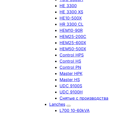
HE 3300
HE 3300 XS
HE10-500X
HR 3300 CL
HEM10-90R
HEM25-200C
HEM25-600X
HEM50-500X
Control HPS
Control HS
Control PN
Master HPK
Master HS
UDC 9100S
UDC 9100H
Снятые с производства
Lanches
L700 10-60kVA