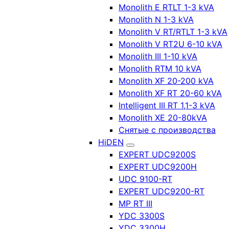
Monolith E RTLT 1-3 kVA
Monolith N 1-3 kVA
Monolith V RT/RTLT 1-3 kVA
Monolith V RT2U 6-10 kVA
Monolith III 1-10 kVA
Monolith RTM 10 kVA
Monolith XF 20-200 kVA
Monolith XF RT 20-60 kVA
Intelligent III RT 1,1-3 kVA
Monolith XE 20-80kVA
Снятые с производства
HiDEN
EXPERT UDC9200S
EXPERT UDC9200H
UDC 9100-RT
EXPERT UDC9200-RT
MP RT III
YDC 3300S
YDC 3300H