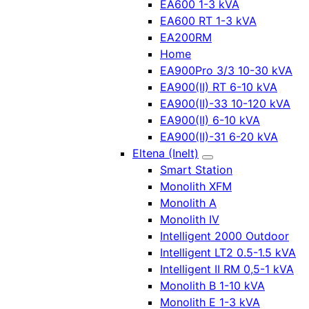
EA600 1-3 kVA
EA600 RT 1-3 kVA
EA200RM
Home
EA900Pro 3/3 10-30 kVA
EA900(II) RT 6-10 kVA
EA900(II)-33 10-120 kVA
EA900(II) 6-10 kVA
EA900(II)-31 6-20 kVA
Eltena (Inelt)
Smart Station
Monolith XFM
Monolith A
Monolith IV
Intelligent 2000 Outdoor
Intelligent LT2 0.5-1.5 kVA
Intelligent II RM 0,5-1 kVA
Monolith B 1-10 kVA
Monolith E 1-3 kVA