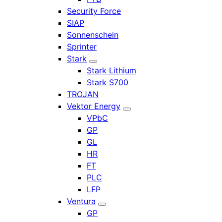
Security Force
SIAP
Sonnenschein
Sprinter
Stark
Stark Lithium
Stark S700
TROJAN
Vektor Energy
VPbC
GP
GL
HR
FT
PLC
LFP
Ventura
GP