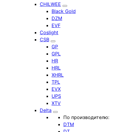
CHILWEE
Black Gold
DZM
EVF
Coslight
CSB
GP
GPL
HR
HRL
XHRL
TPL
EVX
UPS
XTV
Delta
По производителю:
DTM
DT