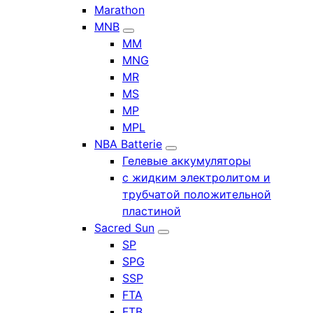
Marathon
MNB
MM
MNG
MR
MS
MP
MPL
NBA Batterie
Гелевые аккумуляторы
с жидким электролитом и
трубчатой положительной
пластиной
Sacred Sun
SP
SPG
SSP
FTA
FTB