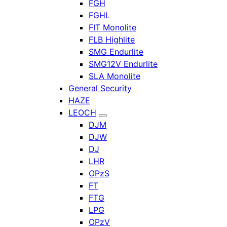
FGH
FGHL
FIT Monolite
FLB Highlite
SMG Endurlite
SMG12V Endurlite
SLA Monolite
General Security
HAZE
LEOCH
DJM
DJW
DJ
LHR
OPzS
FT
FTG
LPG
OPzV