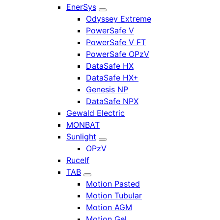
EnerSys
Odyssey Extreme
PowerSafe V
PowerSafe V FT
PowerSafe OPzV
DataSafe HX
DataSafe HX+
Genesis NP
DataSafe NPX
Gewald Electric
MONBAT
Sunlight
OPzV
Rucelf
TAB
Motion Pasted
Motion Tubular
Motion AGM
Motion Gel