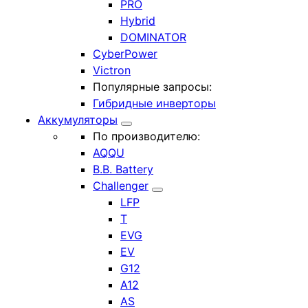
PRO
Hybrid
DOMINATOR
CyberPower
Victron
Популярные запросы:
Гибридные инверторы
Аккумуляторы
По производителю:
AQQU
B.B. Battery
Challenger
LFP
T
EVG
EV
G12
A12
AS