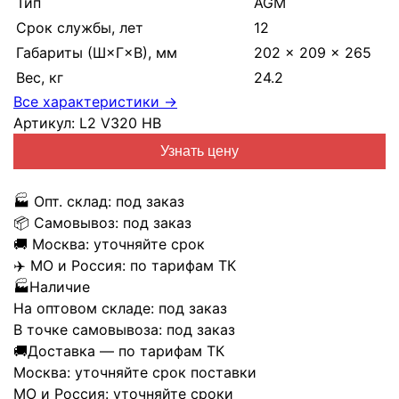
Тип
AGM
Срок службы, лет
12
Габариты (Ш×Г×В), мм
202 × 209 × 265
Вес, кг
24.2
Все характеристики →
Артикул:
L2 V320 HB
Узнать цену
🏭
Опт. склад:
под заказ
📦
Самовывоз:
под заказ
🚚
Москва:
уточняйте срок
✈️
МО и Россия:
по тарифам ТК
🏭
Наличие
На оптовом складе:
под заказ
В точке самовывоза:
под заказ
🚚
Доставка — по тарифам ТК
Москва:
уточняйте срок поставки
МО и Россия:
уточняйте сроки