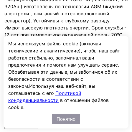
320Ач ) изготовлены по технологии AGM (жидкий
электролит, впитанный в стекловолоконный
сепаратор). Устойчивы к глубокому разряду.
Имеют высокую плотность энергии. Срок службы -
12 лет при температуре окружающей среды 20°C
(остаточная емкость 80%). Области применения:
Мы используем файлы cookie (включая
телекоммуникация и связь, источники
технические и аналитические), чтобы наш сайт
бесперебойного питания, объекты производства и
работал стабильно, запоминал ваши
распределения электроэнергии, железная дорога.
предпочтения и помогал нам улучшать сервис.
Обрабатывая эти данные, мы заботимся об их
безопасности в соответствии с
законом.
Используя наш веб-сайт, вы
соглашаетесь с его
Политикой
конфиденциальности
в отношении файлов
cookie.
Понятно
Характеристики