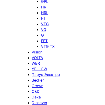
GPL
HR
HRL
FT
VTG
VG
GT
FFT
VTG TX
Vision
VOLTA
WBR
YELLOW
Парус Электро
Becker
Crown
C&D
Deka
Discover