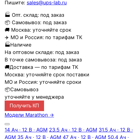
Пишите:
sales@ups-lab.ru
🏭
Опт. склад:
под заказ
📦
Самовывоз:
под заказ
🚚
Москва:
уточняйте срок
✈️
МО и Россия:
по тарифам ТК
🏭
Наличие
На оптовом складе:
под заказ
В точке самовывоза:
под заказ
🚚
Доставка — по тарифам ТК
Москва:
уточняйте срок поставки
МО и Россия:
уточняйте сроки
📦
Самовывоз
уточняйте у менеджера
Получить КП
Модели Marathon
→
14 Ач · 12 В · AGM
23.5 Ач · 12 В · AGM
31.5 Ач · 12 В ·
AGM
35 Ач · 12 В · AGM
47 Ач · 12 В · AGM
50.4 Ач ·