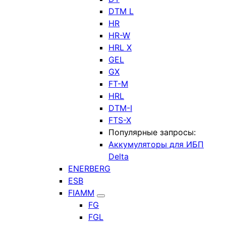
DTM L
HR
HR-W
HRL X
GEL
GX
FT-M
HRL
DTM-I
FTS-X
Популярные запросы:
Аккумуляторы для ИБП
Delta
ENERBERG
ESB
FIAMM
FG
FGL