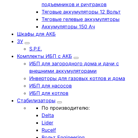
подъемников и ричтраков
Тяговые аккумуляторы 12 Вольт
Тяговые гелевые аккумуляторы
Аккумуляторы 150 Ач
Шкафы для АКБ
ЗУ
S.P.E.
Комплекты ИБП с АКБ
ИБП для загородного дома и дачи с
внешними аккумуляторами
Инверторы для газовых котлов и дома
ИБП для насосов
ИБП для котлов
Стабилизаторы
По производителю:
Delta
Lider
Rucelf
Вольт Engineering