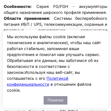
Особенности:
Серия FG/FGH - аккумуляторы
общего назначения широкого профиля применения.
Области применения:
Системы бесперебойного
питания ИБП / UPS, телекоммуникации, охранные и
пожарные сигнализации, медицинское
оборудование, электрокаляски,
Мы используем файлы cookie (включая
электроинструмент, приборы, игрушки и т.д.
технические и аналитические), чтобы наш сайт
Сертификаты:
Декларация соответствия ГОСТ,
работал стабильно, запоминал ваши
Санитарно-эпидемилогическое заключение, CCC,
предпочтения и помогал нам улучшать сервис.
Заключение ВНИИПО
Обрабатывая эти данные, мы заботимся об их
безопасности в соответствии с
Комплектация:
законом.
Используя наш веб-сайт, вы
Аккумуляторы поставляются в комплекте с
соглашаетесь с его
Политикой
крепежными элементами (болты, гайки, гровера)
конфиденциальности
в отношении файлов
кроме АБ ниже 18Ач.
cookie.
ВАЖНО!
Соединители в комплект не входят и
изготавливаются по индивидуальному заказу.
Понятно
Стоимость соединителей не включена в