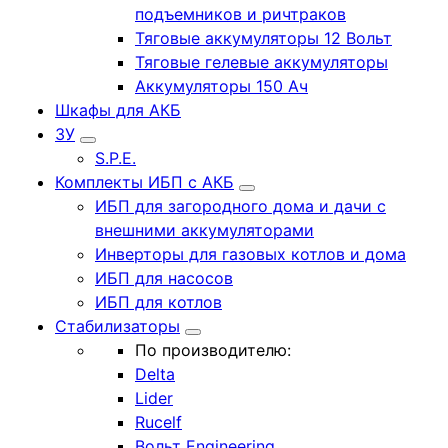
подъемников и ричтраков
Тяговые аккумуляторы 12 Вольт
Тяговые гелевые аккумуляторы
Аккумуляторы 150 Ач
Шкафы для АКБ
ЗУ
S.P.E.
Комплекты ИБП с АКБ
ИБП для загородного дома и дачи с
внешними аккумуляторами
Инверторы для газовых котлов и дома
ИБП для насосов
ИБП для котлов
Стабилизаторы
По производителю:
Delta
Lider
Rucelf
Вольт Engineering