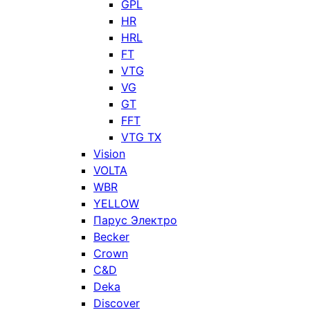
GPL
HR
HRL
FT
VTG
VG
GT
FFT
VTG TX
Vision
VOLTA
WBR
YELLOW
Парус Электро
Becker
Crown
C&D
Deka
Discover