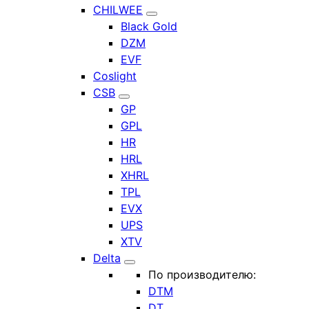
CHILWEE
Black Gold
DZM
EVF
Coslight
CSB
GP
GPL
HR
HRL
XHRL
TPL
EVX
UPS
XTV
Delta
По производителю:
DTM
DT