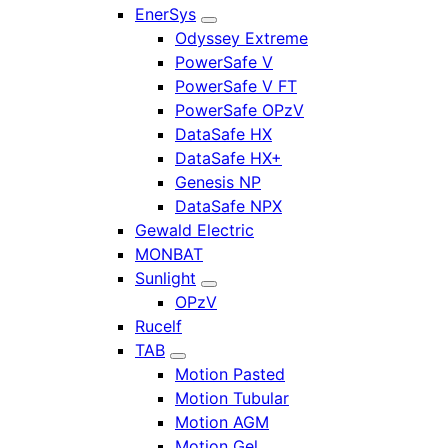
EnerSys
Odyssey Extreme
PowerSafe V
PowerSafe V FT
PowerSafe OPzV
DataSafe HX
DataSafe HX+
Genesis NP
DataSafe NPX
Gewald Electric
MONBAT
Sunlight
OPzV
Rucelf
TAB
Motion Pasted
Motion Tubular
Motion AGM
Motion Gel