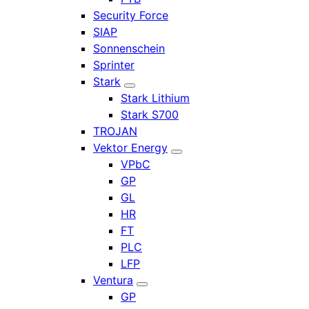
Security Force
SIAP
Sonnenschein
Sprinter
Stark
Stark Lithium
Stark S700
TROJAN
Vektor Energy
VPbC
GP
GL
HR
FT
PLC
LFP
Ventura
GP