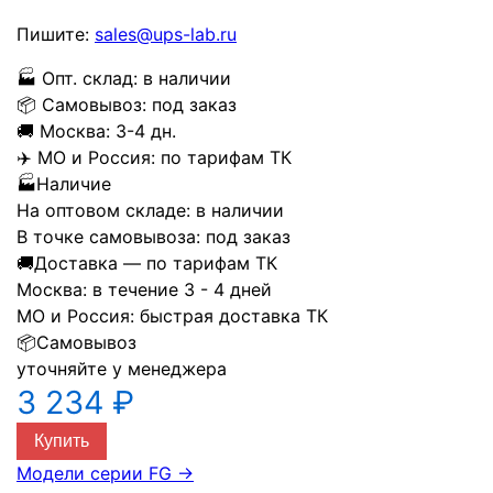
Пишите:
sales@ups-lab.ru
🏭
Опт. склад:
в наличии
📦
Самовывоз:
под заказ
🚚
Москва:
3-4 дн.
✈️
МО и Россия:
по тарифам ТК
🏭
Наличие
На оптовом складе:
в наличии
В точке самовывоза:
под заказ
🚚
Доставка — по тарифам ТК
Москва:
в течение 3 - 4 дней
МО и Россия:
быстрая доставка ТК
📦
Самовывоз
уточняйте у менеджера
3 234 ₽
Купить
Модели серии FG
→