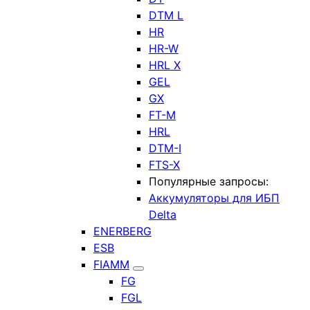
DTM L
HR
HR-W
HRL X
GEL
GX
FT-M
HRL
DTM-I
FTS-X
Популярные запросы:
Аккумуляторы для ИБП
Delta
ENERBERG
ESB
FIAMM
FG
FGL