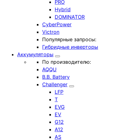
PRO
Hybrid
DOMINATOR
CyberPower
Victron
Популярные запросы:
Гибридные инверторы
Аккумуляторы
По производителю:
AQQU
B.B. Battery
Challenger
LFP
T
EVG
EV
G12
A12
AS