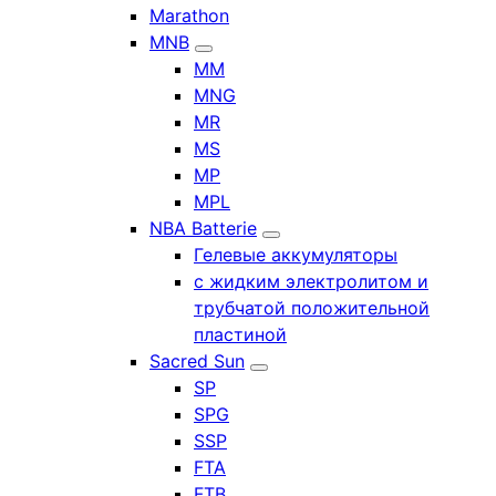
Marathon
MNB
MM
MNG
MR
MS
MP
MPL
NBA Batterie
Гелевые аккумуляторы
с жидким электролитом и
трубчатой положительной
пластиной
Sacred Sun
SP
SPG
SSP
FTA
FTB