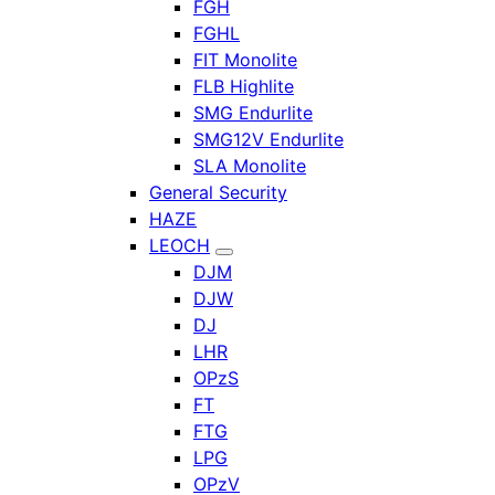
FGH
FGHL
FIT Monolite
FLB Highlite
SMG Endurlite
SMG12V Endurlite
SLA Monolite
General Security
HAZE
LEOCH
DJM
DJW
DJ
LHR
OPzS
FT
FTG
LPG
OPzV