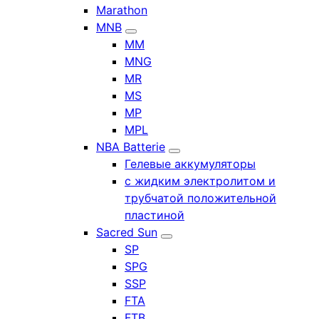
Marathon
MNB
MM
MNG
MR
MS
MP
MPL
NBA Batterie
Гелевые аккумуляторы
с жидким электролитом и
трубчатой положительной
пластиной
Sacred Sun
SP
SPG
SSP
FTA
FTB