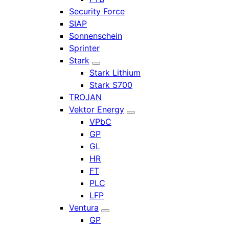
Security Force
SIAP
Sonnenschein
Sprinter
Stark
Stark Lithium
Stark S700
TROJAN
Vektor Energy
VPbC
GP
GL
HR
FT
PLC
LFP
Ventura
GP