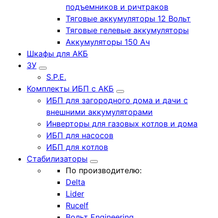
подъемников и ричтраков
Тяговые аккумуляторы 12 Вольт
Тяговые гелевые аккумуляторы
Аккумуляторы 150 Ач
Шкафы для АКБ
ЗУ
S.P.E.
Комплекты ИБП с АКБ
ИБП для загородного дома и дачи с
внешними аккумуляторами
Инверторы для газовых котлов и дома
ИБП для насосов
ИБП для котлов
Стабилизаторы
По производителю:
Delta
Lider
Rucelf
Вольт Engineering