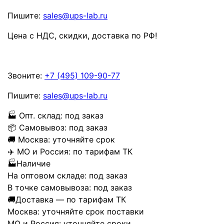
Пишите:
sales@ups-lab.ru
Цена с НДС, скидки, доставка по РФ
!
Звоните:
+7 (495) 109-90-77
Пишите:
sales@ups-lab.ru
🏭
Опт. склад:
под заказ
📦
Самовывоз:
под заказ
🚚
Москва:
уточняйте срок
✈️
МО и Россия:
по тарифам ТК
🏭
Наличие
На оптовом складе:
под заказ
В точке самовывоза:
под заказ
🚚
Доставка — по тарифам ТК
Москва:
уточняйте срок поставки
МО и Россия:
уточняйте сроки