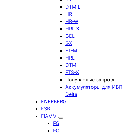
DTM L
HR
HR-W
HRL X
GEL
GX
FT-M
HRL
DTM-I
FTS-X
Популярные запросы:
Аккумуляторы для ИБП
Delta
ENERBERG
ESB
FIAMM
FG
FGL