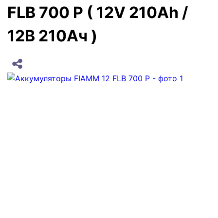
FLB 700 P ( 12V 210Ah /
12В 210Ач )