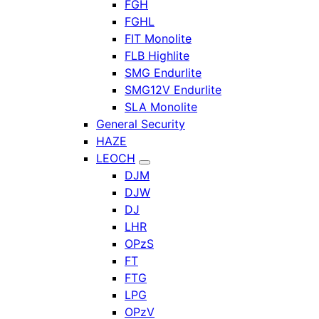
FGH
FGHL
FIT Monolite
FLB Highlite
SMG Endurlite
SMG12V Endurlite
SLA Monolite
General Security
HAZE
LEOCH
DJM
DJW
DJ
LHR
OPzS
FT
FTG
LPG
OPzV