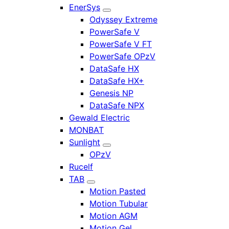
EnerSys
Odyssey Extreme
PowerSafe V
PowerSafe V FT
PowerSafe OPzV
DataSafe HX
DataSafe HX+
Genesis NP
DataSafe NPX
Gewald Electric
MONBAT
Sunlight
OPzV
Rucelf
TAB
Motion Pasted
Motion Tubular
Motion AGM
Motion Gel