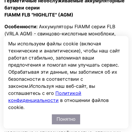
Герметичные необслуживаемые аккумуляторные
батареи серии
FIAMM FLB "HIGHLITE" (AGM)
Особенности:
Аккумуляторы FIAMM серии FLB
(VRLA AGM) - свинцово-кислотные моноблоки,
емкостью от 26Ач до 235Ач и напряжением 12В.
Мы используем файлы cookie (включая
Серия FLB благодаря своим отличным разрядным
технические и аналитические), чтобы наш сайт
характеристикам является идеальным решением
работал стабильно, запоминал ваши
для применения в промышленных ИБП / UPS для
предпочтения и помогал нам улучшать сервис.
питания особо важных потребителей, таких как
Обрабатывая эти данные, мы заботимся об их
ЦОДы, крупные офисы и производственные
безопасности в соответствии с
предприятия. Аккумуляторы FLB подходят как для
законом.
Используя наш веб-сайт, вы
быстрого разряда высокоми токами, так и для
соглашаетесь с его
Политикой
длительного разряда малыми и средними токами.
конфиденциальности
в отношении файлов
Обладают продолжительным сроком службы: 12-15
cookie.
лет при температуре 20°C (остаточная ёмкость
80%). Благодаря минимальному уровню наростов и
Понятно
корозии на пластинах, отличается высокой