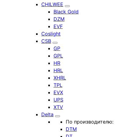
CHILWEE
Black Gold
DZM
EVF
Coslight
CSB
GP
GPL
HR
HRL
XHRL
TPL
EVX
UPS
XTV
Delta
По производителю:
DTM
DT