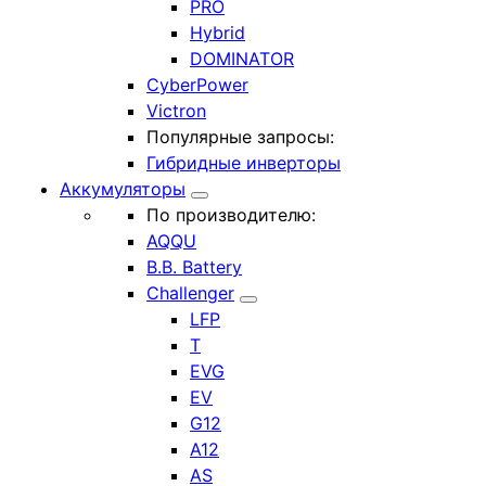
PRO
Hybrid
DOMINATOR
CyberPower
Victron
Популярные запросы:
Гибридные инверторы
Аккумуляторы
По производителю:
AQQU
B.B. Battery
Challenger
LFP
T
EVG
EV
G12
A12
AS