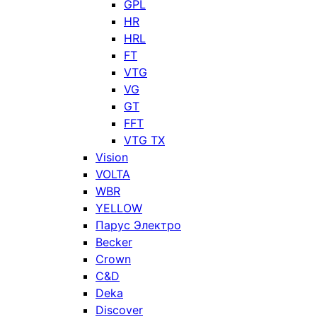
GPL
HR
HRL
FT
VTG
VG
GT
FFT
VTG TX
Vision
VOLTA
WBR
YELLOW
Парус Электро
Becker
Crown
C&D
Deka
Discover