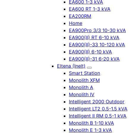
EA600 1-3 kVA
EA600 RT 1-3 kVA
EA200RM
Home
EA900Pro 3/3 10-30 kVA
EA900(II) RT 6-10 kVA
EA900(II)-33 10-120 kVA
EA900(II) 6-10 kVA
EA900(II)-31 6-20 kVA
Eltena (Inelt)
Smart Station
Monolith XFM
Monolith A
Monolith IV
Intelligent 2000 Outdoor
Intelligent LT2 0.5-1.5 kVA
Intelligent II RM 0,5-1 kVA
Monolith B 1-10 kVA
Monolith E 1-3 kVA