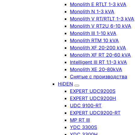
Monolith E RTLT 1-3 kVA
Monolith N 1-3 kVA
Monolith V RT/RTLT 1-3 kVA
Monolith V RT2U 6-10 kVA
Monolith III 1-10 kVA
Monolith RTM 10 kVA
Monolith XF 20-200 kVA
Monolith XF RT 20-60 kVA
Intelligent III RT 1,1-3 kVA
Monolith XE 20-80kVA
Снятые с производства
HiDEN
EXPERT UDC9200S
EXPERT UDC9200H
UDC 9100-RT
EXPERT UDC9200-RT
MP RT III
YDC 3300S
YDC 3300H