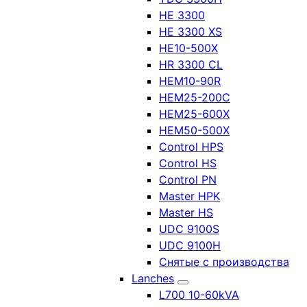
HE 3300
HE 3300 XS
HE10-500X
HR 3300 CL
HEM10-90R
HEM25-200C
HEM25-600X
HEM50-500X
Control HPS
Control HS
Control PN
Master HPK
Master HS
UDC 9100S
UDC 9100H
Снятые с производства
Lanches
L700 10-60kVA