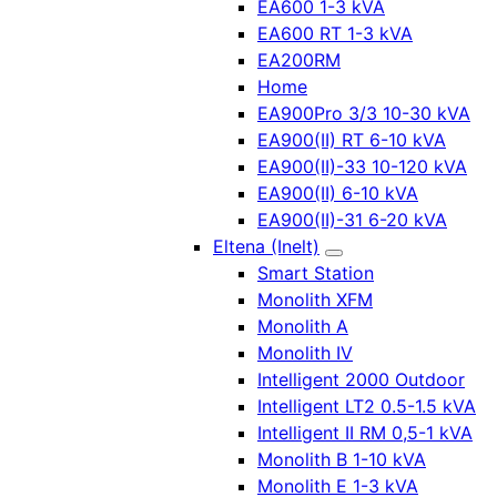
EA600 1-3 kVA
EA600 RT 1-3 kVA
EA200RM
Home
EA900Pro 3/3 10-30 kVA
EA900(II) RT 6-10 kVA
EA900(II)-33 10-120 kVA
EA900(II) 6-10 kVA
EA900(II)-31 6-20 kVA
Eltena (Inelt)
Smart Station
Monolith XFM
Monolith A
Monolith IV
Intelligent 2000 Outdoor
Intelligent LT2 0.5-1.5 kVA
Intelligent II RM 0,5-1 kVA
Monolith B 1-10 kVA
Monolith E 1-3 kVA