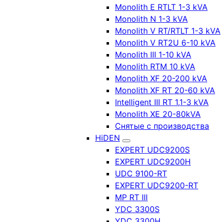
Monolith E RTLT 1-3 kVA
Monolith N 1-3 kVA
Monolith V RT/RTLT 1-3 kVA
Monolith V RT2U 6-10 kVA
Monolith III 1-10 kVA
Monolith RTM 10 kVA
Monolith XF 20-200 kVA
Monolith XF RT 20-60 kVA
Intelligent III RT 1,1-3 kVA
Monolith XE 20-80kVA
Снятые с производства
HiDEN
EXPERT UDC9200S
EXPERT UDC9200H
UDC 9100-RT
EXPERT UDC9200-RT
MP RT III
YDC 3300S
YDC 3300H