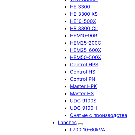
HE 3300
HE 3300 XS
HE10-500X
HR 3300 CL
HEM10-90R
HEM25-200C
HEM25-600X
HEM50-500X
Control HPS
Control HS
Control PN
Master HPK
Master HS
UDC 9100S
UDC 9100H
Снятые с производства
Lanches
L700 10-60kVA