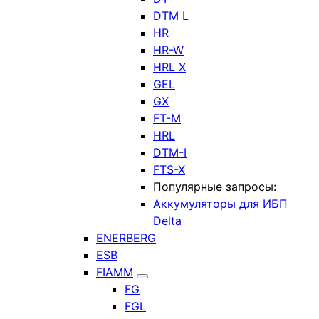
DTM L
HR
HR-W
HRL X
GEL
GX
FT-M
HRL
DTM-I
FTS-X
Популярные запросы:
Аккумуляторы для ИБП
Delta
ENERBERG
ESB
FIAMM
FG
FGL