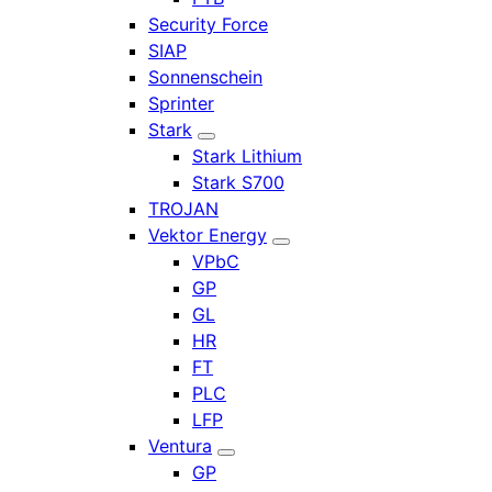
Security Force
SIAP
Sonnenschein
Sprinter
Stark
Stark Lithium
Stark S700
TROJAN
Vektor Energy
VPbC
GP
GL
HR
FT
PLC
LFP
Ventura
GP