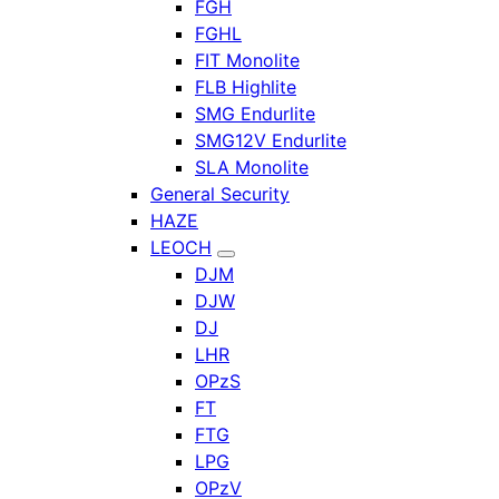
FGH
FGHL
FIT Monolite
FLB Highlite
SMG Endurlite
SMG12V Endurlite
SLA Monolite
General Security
HAZE
LEOCH
DJM
DJW
DJ
LHR
OPzS
FT
FTG
LPG
OPzV