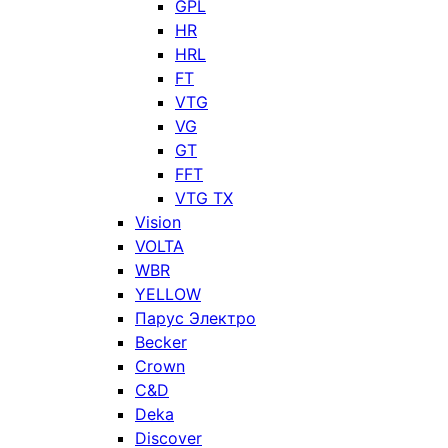
GPL
HR
HRL
FT
VTG
VG
GT
FFT
VTG TX
Vision
VOLTA
WBR
YELLOW
Парус Электро
Becker
Crown
C&D
Deka
Discover