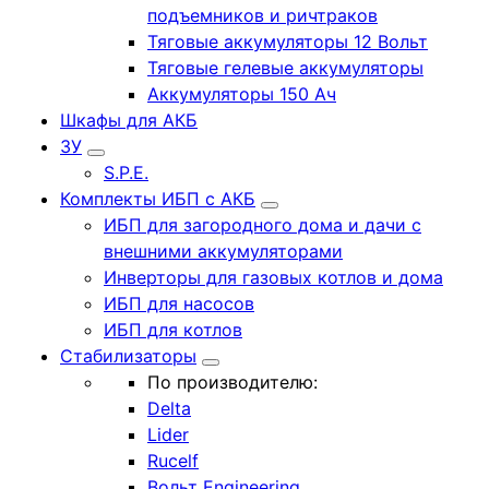
подъемников и ричтраков
Тяговые аккумуляторы 12 Вольт
Тяговые гелевые аккумуляторы
Аккумуляторы 150 Ач
Шкафы для АКБ
ЗУ
S.P.E.
Комплекты ИБП с АКБ
ИБП для загородного дома и дачи с
внешними аккумуляторами
Инверторы для газовых котлов и дома
ИБП для насосов
ИБП для котлов
Стабилизаторы
По производителю:
Delta
Lider
Rucelf
Вольт Engineering