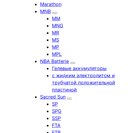
Marathon
MNB
MM
MNG
MR
MS
MP
MPL
NBA Batterie
Гелевые аккумуляторы
с жидким электролитом и
трубчатой положительной
пластиной
Sacred Sun
SP
SPG
SSP
FTA
FTB