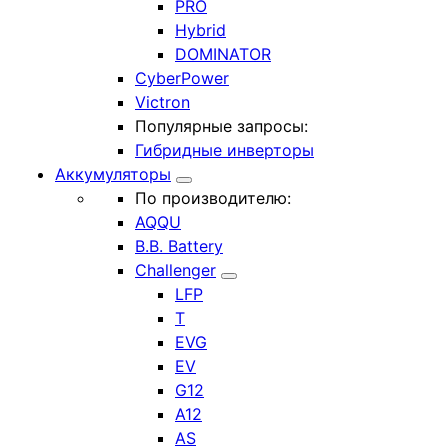
PRO
Hybrid
DOMINATOR
CyberPower
Victron
Популярные запросы:
Гибридные инверторы
Аккумуляторы
По производителю:
AQQU
B.B. Battery
Challenger
LFP
T
EVG
EV
G12
A12
AS