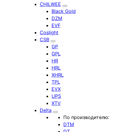
CHILWEE
Black Gold
DZM
EVF
Coslight
CSB
GP
GPL
HR
HRL
XHRL
TPL
EVX
UPS
XTV
Delta
По производителю:
DTM
DT