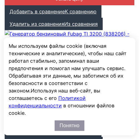
Добавить в сравнение
К сравнению
Удалить из сравнения
Из сравнения
Мы используем файлы cookie (включая
Генератор бензиновый Fubag TI 3200 (838206)
технические и аналитические), чтобы наш сайт
Узнать цену
работал стабильно, запоминал ваши
предпочтения и помогал нам улучшать сервис.
Добавить в сравнение
К сравнению
Обрабатывая эти данные, мы заботимся об их
безопасности в соответствии с
Удалить из сравнения
Из сравнения
законом.
Используя наш веб-сайт, вы
соглашаетесь с его
Политикой
конфиденциальности
в отношении файлов
Генератор бензиновый Fubag TI 7000 A ES (838235)
cookie.
Узнать цену
Понятно
Добавить в сравнение
К сравнению